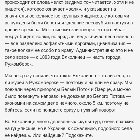
происходит от слова «влк» (видимо «о» читается, хотя и не
пишется), которое означает «волк», и указывает на
значительное количество крупных хищников, с которыми
вынуждены были бороться здешние лесорубы и пастухи в
давние времена. Местные жители говорят, что и сейчас
вокруг бродят волки, но вряд ли, ведь сейчас леса немного
— все разделено асфальтными дорогами, цивилизация —
такое волкам не особо по нраву. Административно это и не
село вовсе — с 1883 года Влколинец — часть города
Ружомберок.
Мы не сразу поняли, что такое Влколинец – то ли село, то
ли музей в Ружомбероке — поэтому и нашли не сразу. Мы
поехали через пригороды Белый Поток и Язерце, а можно
было повернуть направо, не доезжая до Белого Потока —
экономии на самом деле немного, около 5 км, поэтому не
бойтесь, если не попадете сразу в нужный поворот.
Во Влколинце много деревянных скульптур, очень похожих
на гуцульские, но в Украине, к сожалению, подобного села
не найдешь. Или найдешь? Подскажите.