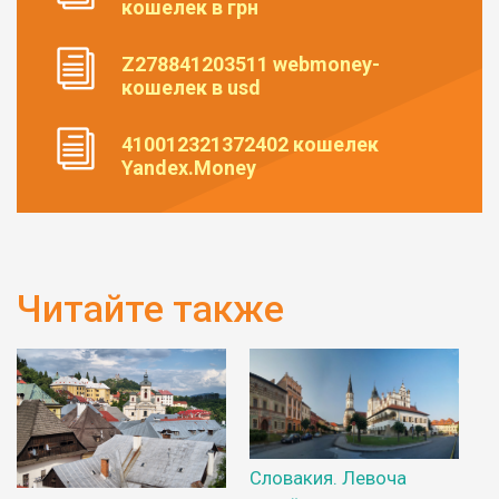
кошелек в грн
Z278841203511 webmoney-
кошелек в usd
410012321372402 кошелек
Yandex.Money
Читайте также
Словакия. Левоча