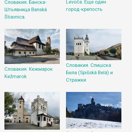
Levoča. Еще один
Словакия. Банска-
город-крепость
Штьявница Banská
Štiavnica.
Словакия. Спишска
Словакия. Кежмарок
Бела (Spišská Belá) и
Kežmarok
Стражки