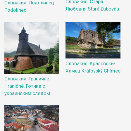
Словакия. Стара
Словакия. Подолинец
Любовня Stará Ľubovňa
Podolínec
Словакия. Кралёвски-
Хлмец Kráľovský Chlmec
Словакия. Граничне
Hraničné. Готика с
украинским следом