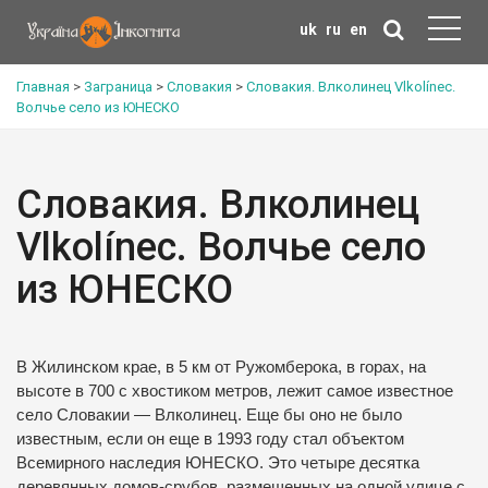
uk
ru
en
Главная
>
Заграница
>
Словакия
>
Словакия. Влколинец Vlkolínec.
Волчье село из ЮНЕСКО
Словакия. Влколинец
Vlkolínec. Волчье село
из ЮНЕСКО
В Жилинском крае, в 5 км от Ружомберока, в горах, на
высоте в 700 с хвостиком метров, лежит самое известное
село Словакии — Влколинец. Еще бы оно не было
известным, если он еще в 1993 году стал объектом
Всемирного наследия ЮНЕСКО. Это четыре десятка
деревянных домов-срубов, размещенных на одной улице с