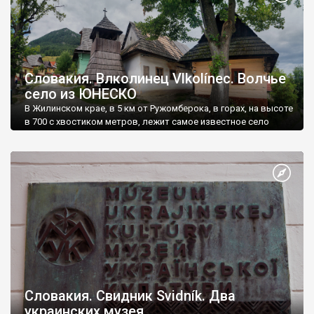
Словакия. Влколинец Vlkolínec. Волчье
село из ЮНЕСКО
В Жилинском крае, в 5 км от Ружомберока, в горах, на высоте
в 700 с хвостиком метров, лежит самое известное село
Словакии - Влколинец.
Словакия. Свидник Svidník. Два
украинских музея