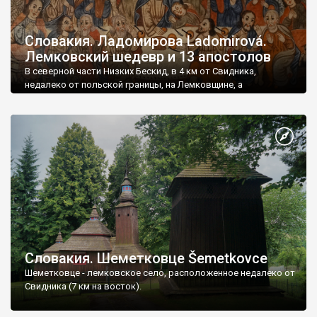
Словакия. Ладомирова Ladomirová.
Лемковский шедевр и 13 апостолов
В северной части Низких Бескид, в 4 км от Свидника,
недалеко от польской границы, на Лемковщине, а
следовательно на этнических украинских землях, в
Прешовском крае лежит село Ладомирова.
Словакия. Шеметковце Šemetkovce
Шеметковце - лемковское село, расположенное недалеко от
Свидника (7 км на восток).