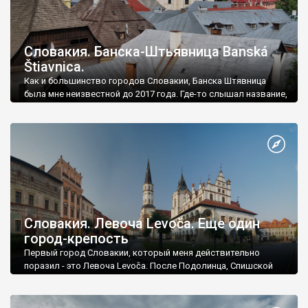
Словакия. Банска-Штьявница Banská
Štiavnica.
Как и большинство городов Словакии, Банска Штявница
была мне неизвестной до 2017 года. Где-то слышал название,
но как часть общего потока славянских топонимов, от
Балтийского моря и до Греции.
Словакия. Левоча Levoča. Еще один
город-крепость
Первый город Словакии, который меня действительно
поразил - это Левоча Levoča. После Подолинца, Спишской
Белы и Кежмарка я уже не знал, чего можно ожидать от
неизвестной Словакии.