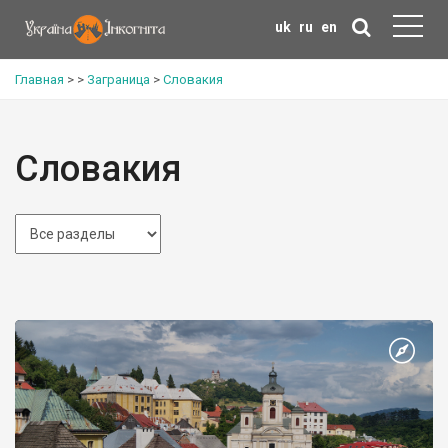
uk
ru
en
Главная
>
>
Заграница
>
Словакия
Словакия