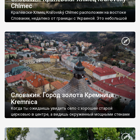
Chlmec
Кралёвски-Хлмец Kráľovský Chlmec расположен на востоке
Словакии, недалеко от границы с Украиной. Это небольшой
городок. Здесь проживает около 8000 человек.
Словакия. Город золота Кремница
Kremnica
Когда ты ожидаешь увидеть село с хорошей старой
церковью в центре, а видишь окруженный мощными стенами
средневековый город, с невероятной площадью, крутыми
домами, замком и роскошным собором - это