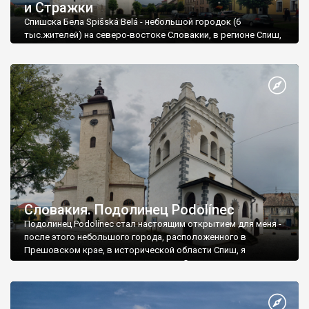
и Стражки
Спишска Бела Spišská Belá - небольшой городок (6
тыс.жителей) на северо-востоке Словакии, в регионе Спиш,
который сейчас почти полностью входит в Прешовский
край (кроме кусочка Польше).
Словакия. Подолинец Podolínec
Подолинец Podolínec стал настоящим открытием для меня -
после этого небольшого города, расположенного в
Прешовском крае, в исторической области Спиш, я
кардинально изменил свое мнение о Словакии -