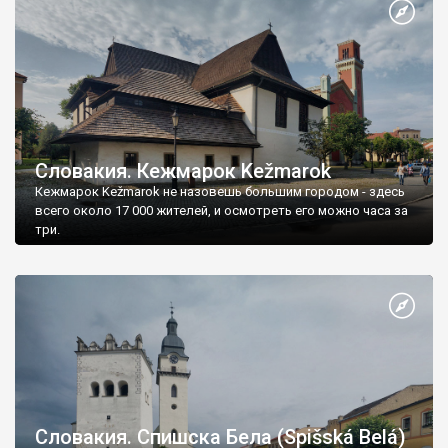
Словакия. Кежмарок Kežmarok
Кежмарок Kežmarok не назовешь большим городом - здесь
всего около 17 000 жителей, и осмотреть его можно часа за
три.
Словакия. Спишска Бела (Spišská Belá)