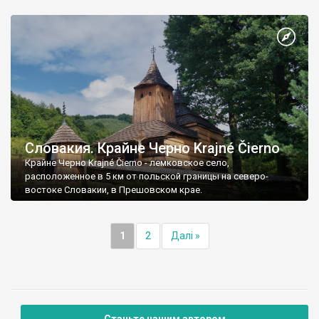
Словакия. Крайне Черно Krajné Čierno
Крайне Черно Krajné Čierno - лемковское село,
расположенное в 5 км от польской границы на северо-
востоке Словакии, в Прешовском крае.
1
2
Далі »
Станьте нашим автором