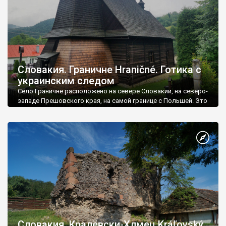
Словакия. Граничне Hraničné. Готика с
украинским следом
Село Граничне расположено на севере Словакии, на северо-
западе Прешовского края, на самой границе с Польшей. Это
историческая область Спиш, которая периодически
принадлежала то Польше, то Венгрии.
Словакия. Кралёвски-Хлмец Kráľovský