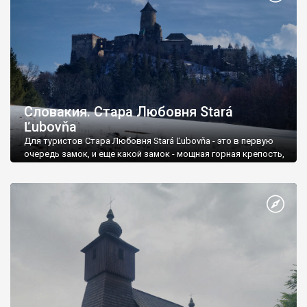
Словакия. Стара Любовня Stará
Ľubovňa
Для туристов Стара Любовня Stará Ľubovňa - это в первую
очередь замок, и еще какой замок - мощная горная крепость,
которая возвышается над всей округой на известняковой
скале высотой 548 метров.