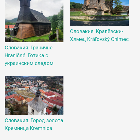
Словакия. Кралёвски-
Хлмец Kráľovský Chlmec
Словакия. Граничне
Hraničné. Готика с
украинским следом
Словакия. Город золота
Кремница Kremnica