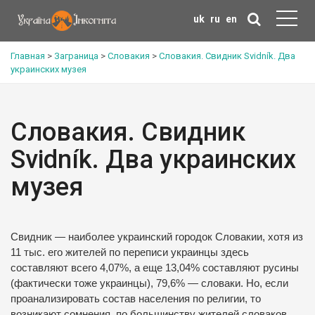
uk
ru
en
Главная
>
Заграница
>
Словакия
>
Словакия. Свидник Svidník. Два
украинских музея
Словакия. Свидник
Svidník. Два украинских
музея
Свидник — наиболее украинский городок Словакии, хотя из
11 тыс. его жителей по переписи украинцы здесь
составляют всего 4,07%, а еще 13,04% составляют русины
(фактически тоже украинцы), 79,6% — словаки. Но, если
проанализировать состав населения по религии, то
возникают сомнения, по большинству жителей словаков,