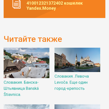
410012321372402 кошелек
Yandex.Money
Читайте также
Словакия. Левоча
Levoča. Еще один
Словакия. Банска-
город-крепость
Штьявница Banská
Štiavnica.