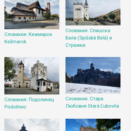
Словакия. Спишска
Словакия. Кежмарок
Бела (Spišská Belá) и
Kežmarok
Стражки
Словакия. Стара
Словакия. Подолинец
Любовня Stará Ľubovňa
Podolínec