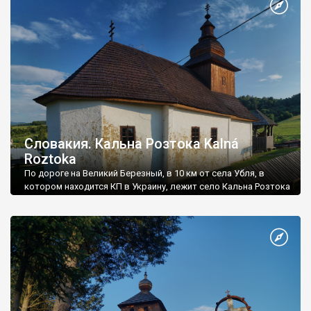
Словакия. Кальна Розтока Kalná
Roztoka
По дороге на Великий Березный, в 10 км от села Убля, в
котором находится КП в Украину, лежит село Кальна Розтока
Kalná Roztoka.