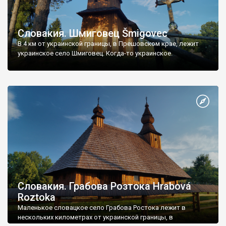
Словакия. Шмиговец Šmigovec
В 4 км от украинской границы, в Прешовском крае, лежит
украинское село Шмиговец. Когда-то украинское.
Словакия. Грабова Розтока Hrabová
Roztoka
Маленькое словацкое село Грабова Ростока лежит в
нескольких километрах от украинской границы, в