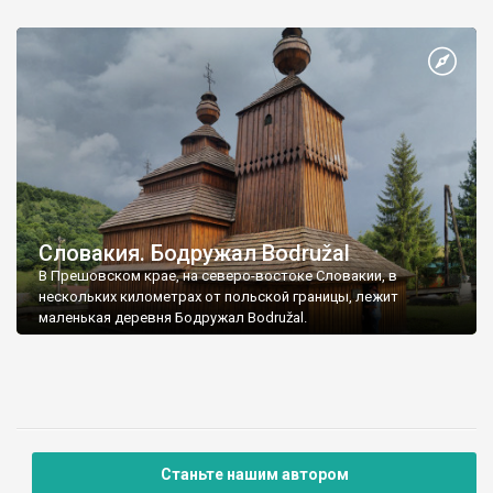
Прешовском крае.
Словакия. Бодружал Bodružal
В Прешовском крае, на северо-востоке Словакии, в
нескольких километрах от польской границы, лежит
маленькая деревня Бодружал Bodružal.
Станьте нашим автором