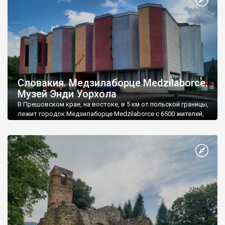
Словакия. Медзилаборце Medzilaborce.
Музей Энди Уорхола
В Прешовском крае, на востоке, в 5 км от польской границы,
лежит городок Медзилаборце Medzilaborce с 6500 жителей,
храмами трех основных конфессий и большим Музеем Энди
Уорхола, который и делает го