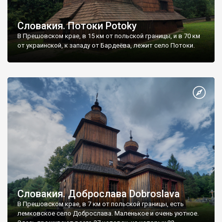
Словакия. Потоки Potoky
В Прешовском крае, в 15 км от польской границы, и в 70 км
от украинской, к западу от Бардеёва, лежит село Потоки.
Словакия. Доброслава Dobroslava
В Прешовском крае, в 7 км от польской границы, есть
лемковское село Доброслава. Маленькое и очень уютное.