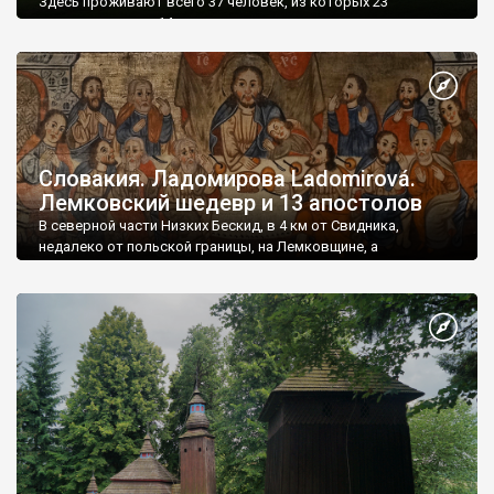
Здесь проживают всего 37 человек, из которых 23
православные, а 14 - греко-католики.
Словакия. Ладомирова Ladomirová.
Лемковский шедевр и 13 апостолов
В северной части Низких Бескид, в 4 км от Свидника,
недалеко от польской границы, на Лемковщине, а
следовательно на этнических украинских землях, в
Прешовском крае лежит село Ладомирова.