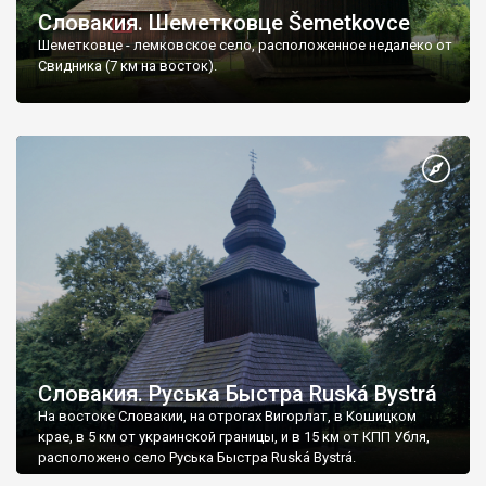
Словакия. Шеметковце Šemetkovce
Шеметковце - лемковское село, расположенное недалеко от
Свидника (7 км на восток).
Словакия. Руська Быстра Ruská Bystrá
На востоке Словакии, на отрогах Вигорлат, в Кошицком
крае, в 5 км от украинской границы, и в 15 км от КПП Убля,
расположено село Руська Быстра Ruská Bystrá.