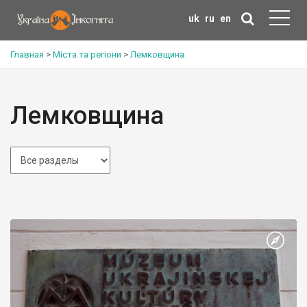
uk
ru
en
Главная
>
Міста та регіони
>
Лемковщина
Лемковщина