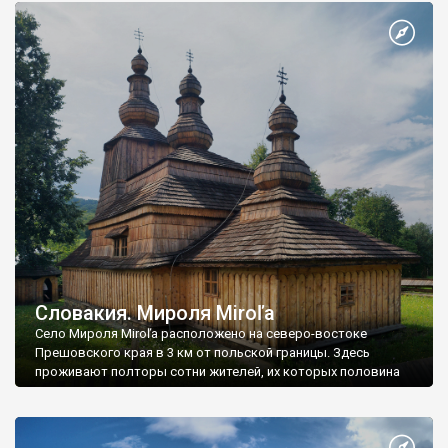
Словакия. Мироля Miroľa
Село Мироля Miroľa расположено на северо-востоке
Прешовского края в 3 км от польской границы. Здесь
проживают полторы сотни жителей, их которых половина
греко-католики, а половина - православные.