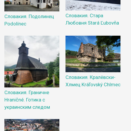
Словакия. Стара
Словакия. Подолинец
Любовня Stará Ľubovňa
Podolínec
Словакия. Кралёвски-
Хлмец Kráľovský Chlmec
Словакия. Граничне
Hraničné. Готика с
украинским следом