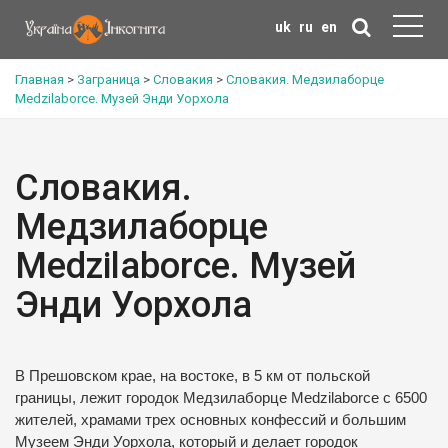
uk
ru
en
Главная
>
Заграница
>
Словакия
>
Словакия. Медзилаборце
Medzilaborce. Музей Энди Уорхола
Словакия.
Медзилаборце
Medzilaborce. Музей
Энди Уорхола
В Прешовском крае, на востоке, в 5 км от польской
границы, лежит городок Медзилаборце Medzilaborce с 6500
жителей, храмами трех основных конфессий и большим
Музеем Энди Уорхола, который и делает городок