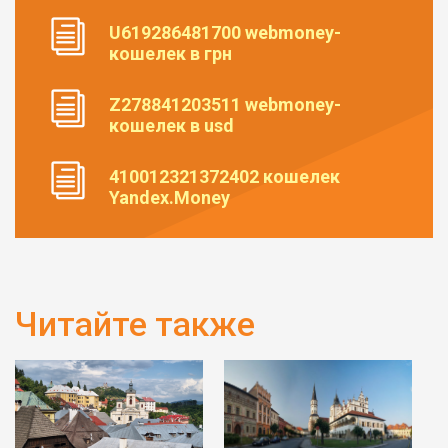
U619286481700 webmoney-
кошелек в грн
Z278841203511 webmoney-
кошелек в usd
410012321372402 кошелек
Yandex.Money
Читайте также