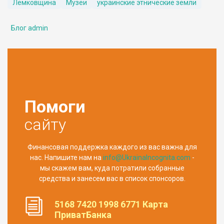
Лемковщина
Музеи
украинские этнические земли
Блог admin
Помоги
сайту
Финансовая поддержка каждого из вас важна для
нас. Напишите нам на
info@UkrainaIncognita.com
-
мы скажем вам, куда потратили собранные
средства и занесем вас в список спонсоров.
5168 7420 1998 6771 Карта
ПриватБанка