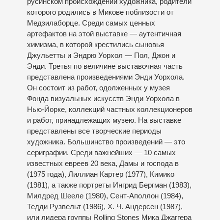
русинском происхождении художника, родители
которого родились в Микове поблизости от
Медзилаборце. Среди самых ценных
артефактов на этой выставке — аутентичная
химизма, в которой крестились сыновья
Джульетты и Эндрю Уорхол — Пол, Джон и
Энди. Третья по величине выставочная часть
представлена произведениями Энди Уорхола.
Он состоит из работ, одолженных у музея
Фонда визуальных искусств Энди Уорхола в
Нью-Йорке, коллекций частных коллекционеров
и работ, принадлежащих музею. На выставке
представлены все творческие периоды
художника. Большинство произведений — это
сериграфии. Среди важнейших — 10 самых
известных евреев 20 века, Дамы и господа в
(1975 года), Лиллиан Картер (1977), Кимико
(1981), а также портреты Ингрид Бергман (1983),
Милдред Шееле (1980), Сент-Аполлон (1984),
Тедди Рузвельт (1986), Х. Ч. Андерсен (1987),
или лидера группы Rolling Stones Мика Джаггера