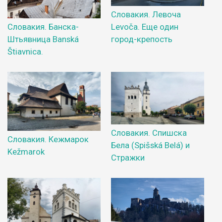
Словакия. Левоча
Levoča. Еще один
Словакия. Банска-
город-крепость
Штьявница Banská
Štiavnica.
Словакия. Спишска
Словакия. Кежмарок
Бела (Spišská Belá) и
Kežmarok
Стражки