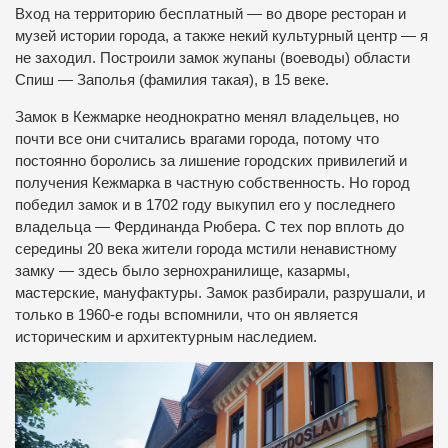
Вход на территорию бесплатный — во дворе ресторан и
музей истории города, а также некий культурный центр — я
не заходил. Построили замок жупаны (воеводы) области
Спиш — Заполья (фамилия такая), в 15 веке.
Замок в Кежмарке неоднократно менял владельцев, но
почти все они считались врагами города, потому что
постоянно боролись за лишение городских привилегий и
получения Кежмарка в частную собственность. Но город
победил замок и в 1702 году выкупил его у последнего
владельца — Фердинанда Рюбера. С тех пор вплоть до
середины 20 века жители города мстили ненавистному
замку — здесь было зернохранилище, казармы,
мастерские, мануфактуры. Замок разбирали, разрушали, и
только в 1960-е годы вспомнили, что он является
историческим и архитектурным наследием.