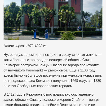
Новая кирха, 1873-1892 гг.
Ну, если уж вспомнил о немцах, то сразу стоит отметить —
как и большинство городов венгерской области Спиш,
Кежмарок построили немцы. Название города происходит
от немецкого Käsemarkt — рынок сыра. Еще в 1190 году
здесь было небольшое поселение при женском монастыря,
но городские права Кежмарок получил в 1269 году, а в 1380
он стал Свободным королевским городом.
В 1412 году в Кежмарке было подписано соглашение о
залоге области Спиш у польского короля Ягайло — венгры
взяли большой кредит на войну с Венецией, но так и не