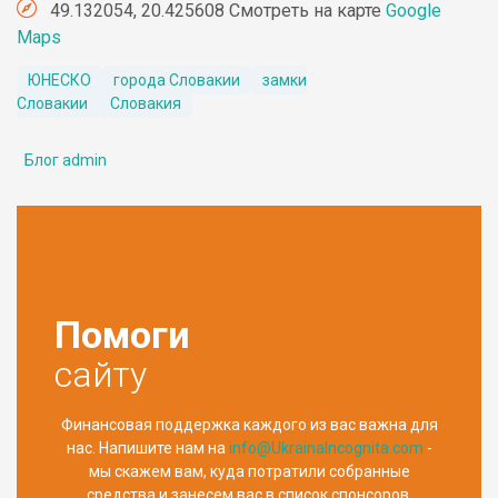
49.132054, 20.425608 Смотреть на карте
Google
Maps
ЮНЕСКО
города Словакии
замки
Словакии
Словакия
Блог admin
Помоги
сайту
Финансовая поддержка каждого из вас важна для
нас. Напишите нам на
info@UkrainaIncognita.com
-
мы скажем вам, куда потратили собранные
средства и занесем вас в список спонсоров.