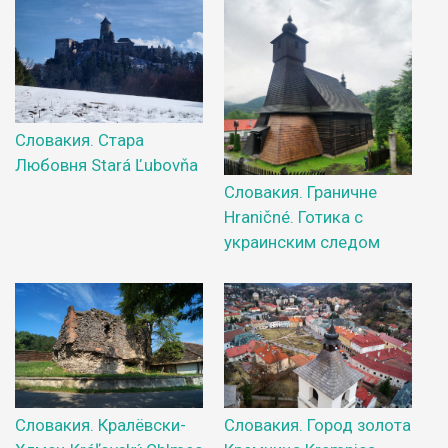
Словакия. Стара
Любовня Stará Ľubovňa
Словакия. Граничне
Hraničné. Готика с
украинским следом
Словакия. Кралёвски-
Словакия. Город золота