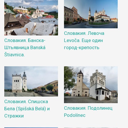
Словакия. Левоча
Levoča. Еще один
Словакия. Банска-
город-крепость
Штьявница Banská
Štiavnica.
Словакия. Спишска
Словакия. Подолинец
Бела (Spišská Belá) и
Podolínec
Стражки