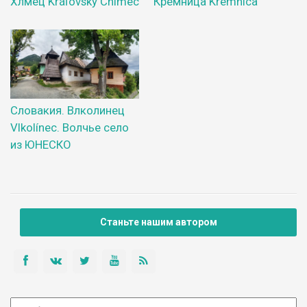
Хлмец Kráľovský Chlmec
Кремница Kremnica
Словакия. Влколинец
Vlkolínec. Волчье село
из ЮНЕСКО
Станьте нашим автором