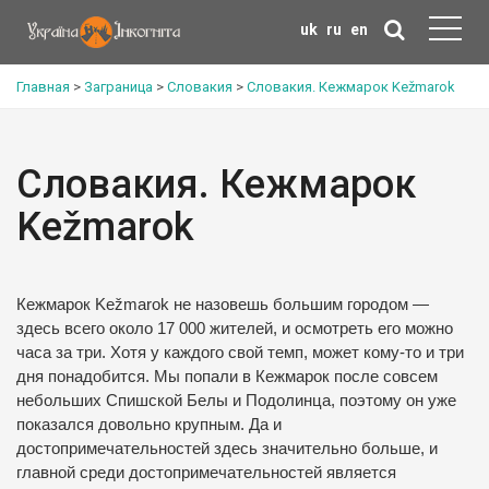
uk
ru
en
Главная
>
Заграница
>
Словакия
>
Словакия. Кежмарок Kežmarok
Словакия. Кежмарок
Kežmarok
Кежмарок Kežmarok не назовешь большим городом —
здесь всего около 17 000 жителей, и осмотреть его можно
часа за три. Хотя у каждого свой темп, может кому-то и три
дня понадобится. Мы попали в Кежмарок после совсем
небольших Спишской Белы и Подолинца, поэтому он уже
показался довольно крупным. Да и
достопримечательностей здесь значительно больше, и
главной среди достопримечательностей является