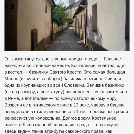
От замка тянутся две главные улицы города — Главное
наместе и Костельное наместе. Костельное, понятно, идет
в костел — базилику Святого Креста. Это самая большая
Малая (извините за оборот) базилика в регионе Спиш, и
одна из крупнейших во всей Словакии. Великие базилики
(не по размеру, а по статусу) расположены исключительно
в Риме, а вот Малые — по всему католическому миру.
Возвели ее в готическом стиле в 13 веке, часовую башню
переделали в стиле ренессанса в 15-м. Тогда же построили
ренессансную колокольню. Долгое время Костельное
наместе было главной площадью города — поэтому мы
здесь видим такие атрибуты саксонского права, как