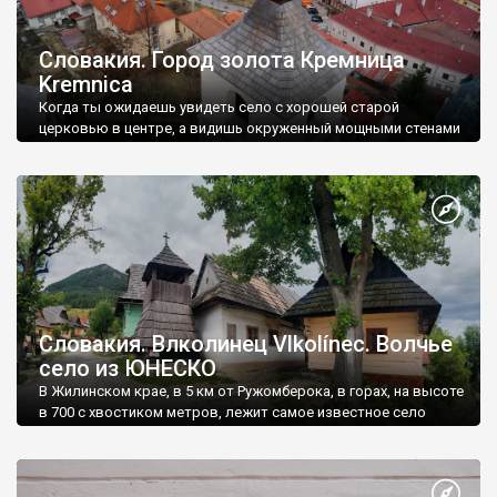
Словакия. Город золота Кремница
Kremnica
Когда ты ожидаешь увидеть село с хорошей старой
церковью в центре, а видишь окруженный мощными стенами
средневековый город, с невероятной площадью, крутыми
домами, замком и роскошным собором - это
Словакия. Влколинец Vlkolínec. Волчье
село из ЮНЕСКО
В Жилинском крае, в 5 км от Ружомберока, в горах, на высоте
в 700 с хвостиком метров, лежит самое известное село
Словакии - Влколинец.