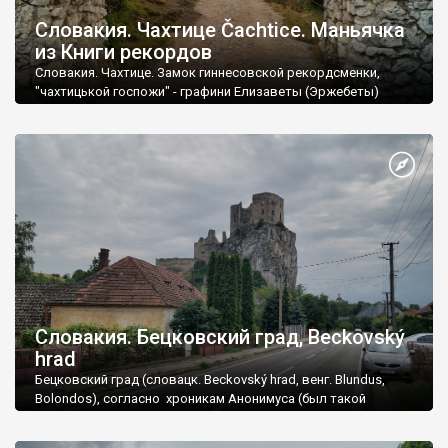
Словакия. Чахтице Čachtice. Маньячка
из Книги рекордов
Словакия. Чахтице. Замок гиннесовской рекордсменки,
"чахтицькой госпожи" - графини Елизаветы (Эржебеты)
Батори.
Словакия. Бецковский град, Beckovský
hrad
Бецковский град (словацк. Beckovský hrad, венг. Blundus,
Bolondos), согласно хроникам Анонимуса (был такой
выдающийся неизвестный летописец времён венгров), был
возведен еще в 12 в.