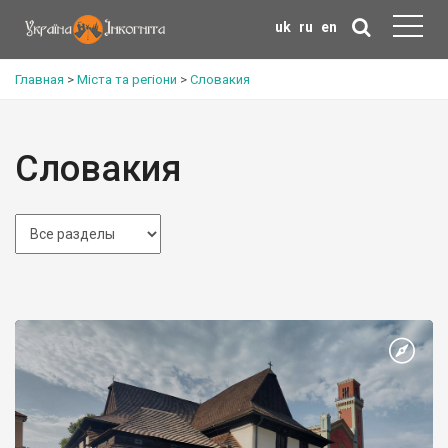
uk
ru
en
Главная
>
Міста та регіони
>
Словакия
Словакия