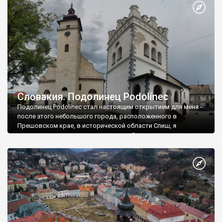
Словакия. Подолинец Podolínec
Подолинец Podolínec стал настоящим открытием для меня -
после этого небольшого города, расположенного в
Прешовском крае, в исторической области Спиш, я
кардинально изменил свое мнение о Словакии -