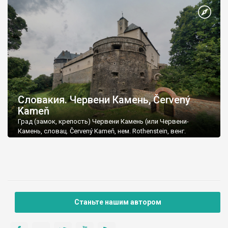
Словакия. Червени Камень, Červený
Kameň
Град (замок, крепость) Червени Камень (или Червени-
Камень, словац. Červený Kameň, нем. Rothenstein, венг.
Vorosko) стоит между селами Часта и Пила, на юго-
восточном склоне Малых Карпат.
Станьте нашим автором