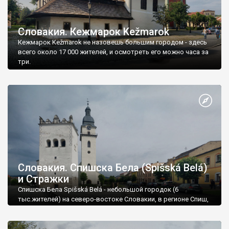
Словакия. Кежмарок Kežmarok
Кежмарок Kežmarok не назовешь большим городом - здесь
всего около 17 000 жителей, и осмотреть его можно часа за
три.
Словакия. Спишска Бела (Spišská Belá)
и Стражки
Спишска Бела Spišská Belá - небольшой городок (6
тыс.жителей) на северо-востоке Словакии, в регионе Спиш,
который сейчас почти полностью входит в Прешовский
край (кроме кусочка Польше).