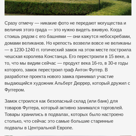
Сразу отмечу — никакие фото не передают могущества и
величия этого града — это нужно видеть вживую. Когда
стоишь рядом с его башнями — они кажутся небоскребами,
домами великанов. Но крепость возвели вовсе не великаны
— в 1230-1240 гг. готический замок на этом месте построила
чешская королева Констанца. Его перестроили в 15 веке, а
то, что мы видим сейчас — продукт века 16-го, в 30-е годы
которого, замок перестроил граф Антон Фуггер. В
разработке проекта нового замка принимал участие
выдающийся художник Альберт Дюррер, который дружил с
Фуггером.
Замок строился как безопасный склад (или банк) для
товаров Фуггера, который активно занимался торговлей.
Товары хранились в подвалах, которых было настроено
столько, что сейчас это самые большие старинные
подвалы в Центральной Европе.