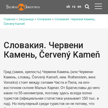
uk
ru
en
Главная
>
Заграница
>
Словакия
>
Словакия. Червени Камень,
Červený Kameň
Словакия. Червени
Камень, Červený Kameň
Град (замок, крепость) Червени Камень (или Червени-
Камень, словац. Červený Kameň, нем. Rothenstein, венг.
Vorosko) стоит между селами Часта и Пила, на юго-
восточном склоне Малых Карпат. От Братиславы до него
каких-то 55 километров, поэтому здесь всегда полно
туристов (официальная статистика указывает 150 тыс. в
год). Но популярный среди туристов он не потому, что