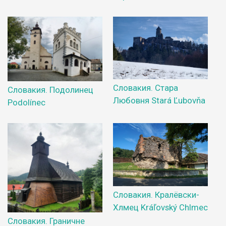
Словакия. Стара
Словакия. Подолинец
Любовня Stará Ľubovňa
Podolínec
Словакия. Кралёвски-
Хлмец Kráľovský Chlmec
Словакия. Граничне