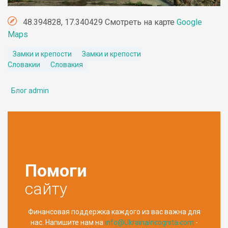
48.394828, 17.340429 Смотреть на карте
Google
Maps
Замки и крепости
Замки и крепости
Словакии
Словакия
Блог admin
Помоги
сайту
Финансовая поддержка каждого из вас важна для
нас. Напишите нам на
info@UkrainaIncognita.com
-