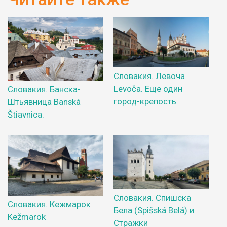
Словакия. Левоча
Levoča. Еще один
Словакия. Банска-
город-крепость
Штьявница Banská
Štiavnica.
Словакия. Спишска
Словакия. Кежмарок
Бела (Spišská Belá) и
Kežmarok
Стражки