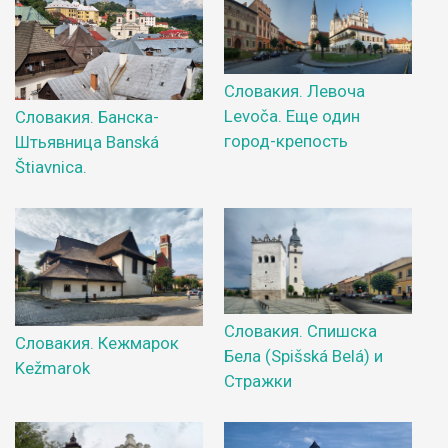
Словакия. Левоча
Levoča. Еще один
Словакия. Банска-
город-крепость
Штьявница Banská
Štiavnica.
Словакия. Спишска
Словакия. Кежмарок
Бела (Spišská Belá) и
Kežmarok
Стражки