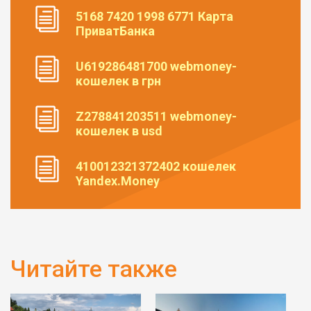
5168 7420 1998 6771 Карта
ПриватБанка
U619286481700 webmoney-
кошелек в грн
Z278841203511 webmoney-
кошелек в usd
410012321372402 кошелек
Yandex.Money
Читайте также