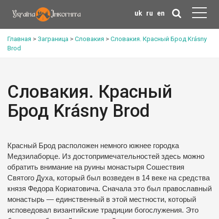
uk
ru
en
Главная
>
Заграница
>
Словакия
>
Словакия. Красный Брод Krásny
Brod
Словакия. Красный
Брод Krásny Brod
Красный Брод расположен немного южнее городка
Медзилаборце. Из достопримечательностей здесь можно
обратить внимание на руины монастыря Сошествия
Святого Духа, который был возведен в 14 веке на средства
князя Федора Кориатовича. Сначала это был православный
монастырь — единственный в этой местности, который
исповедовал византийские традиции богослужения. Это