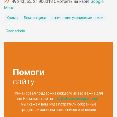
49.243565, 21.900018 Смотреть на карте
Google
Maps
Храмы
Лемковщина
этнические украинские земли
Блог admin
Помоги
сайту
Финансовая поддержка каждого из вас важна для
нас. Напишите нам на
info@UkrainaIncognita.com
-
мы скажем вам, куда потратили собранные
средства и занесем вас в список спонсоров.