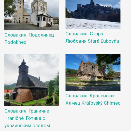
Словакия. Стара
Словакия. Подолинец
Любовня Stará Ľubovňa
Podolínec
Словакия. Кралёвски-
Хлмец Kráľovský Chlmec
Словакия. Граничне
Hraničné. Готика с
украинским следом