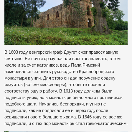
В 1603 году венгерский граф Другет сжег православную
святыню. Ее почти сразу начали восстанавливать, в том
числе и за счет католиков, ведь Папа Римский
намеревался склонить руководство Краснобродского
монастыря к унии. Для этого он дал поручение ордену
иезуитов (вот же миссионеры), чтобы те провели
соответствующую работу. В 1613 году должны были
подписать унию, но в монастыре было много противников
подобного шага. Начались беспорядки, и унию не
подписали, как не подписали ее и через год, после
освящения нового большого храма. В 1646 году ее все же
подписали, и с тех пор монастырь стал греко-католическим.