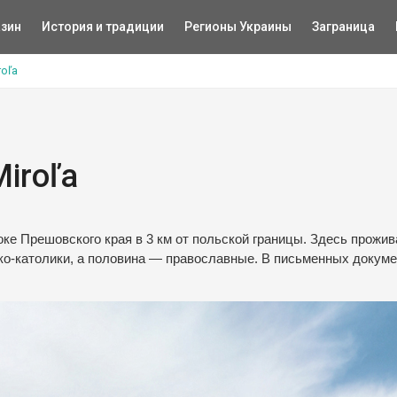
зин
История и традиции
Регионы Украины
Заграница
oľa
iroľa
ке Прешовского края в 3 км от польской границы. Здесь прожи
еко-католики, а половина — православные. В письменных докум