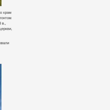
то храм
 гонтом
 в.,
церкви,
овали