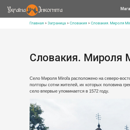
Мага
Главная
>
Заграница
>
Словакия
>
Словакия. Мироля Mir
Словакия. Мироля M
Село Мироля Miroľa расположено на северо-восто
полторы сотни жителей, их которых половина гр
село впервые упоминается в 1572 году.