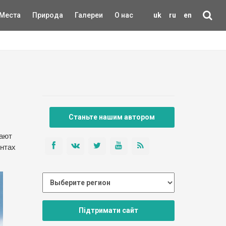
Места
Природа
Галереи
О нас
uk
ru
en
Станьте нашим автором
вают
ентах
Підтримати сайт