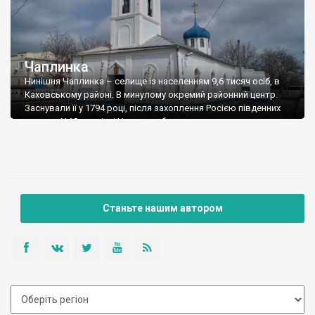
Чаплинка
Нинішня Чаплинка – селище із населенням 9,6 тисяч осіб, в
Каховському районі. В минулому окремий районний центр.
Заснували її у 1794 році, після захоплення Росією південних
земель. У 19 столітті Чаплинка була волосним центром у
Дніпровському повіті Таврійської губернії. Тут відбувався
щорічний ярмарок, було шість лавок та 2700 осіб населення.
У 1844 році в Чаплинці […]
Станьте нашим автором