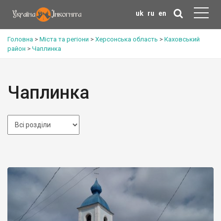
uk
ru
en
Головна
>
Міста та регіони
>
Херсонська область
>
Каховський
район
>
Чаплинка
Чаплинка