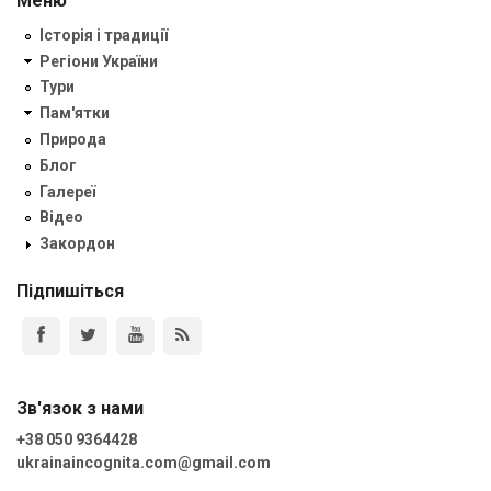
Меню
Історія і традиції
Регіони України
Тури
Пам'ятки
Природа
Блог
Галереї
Відео
Закордон
Підпишіться
Зв'язок з нами
+38 050 9364428
ukrainaincognita.com@gmail.com