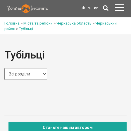
uk
ru
en
Головна
>
Міста та регіони
>
Черкаська область
>
Черкаський
район
>
Тубільці
Тубільці
Станьте нашим автором