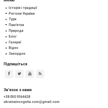
Меню
Історія і традиції
Регіони України
Тури
Пам'ятки
Природа
Блог
Галереї
Відео
Закордон
Підпишіться
Зв'язок з нами
+38 050 9364428
ukrainaincognita.com@gmail.com