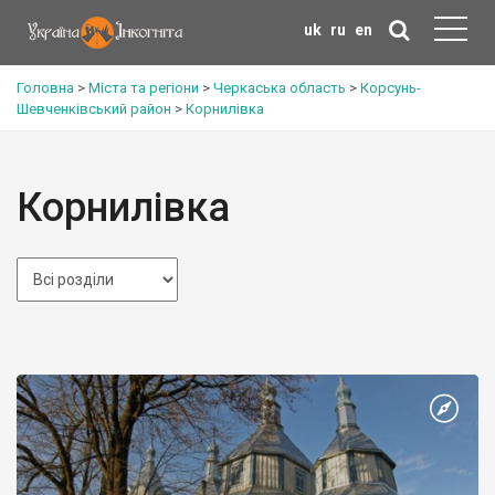
uk
ru
en
Головна
>
Міста та регіони
>
Черкаська область
>
Корсунь-
Шевченківський район
>
Корнилівка
Корнилівка