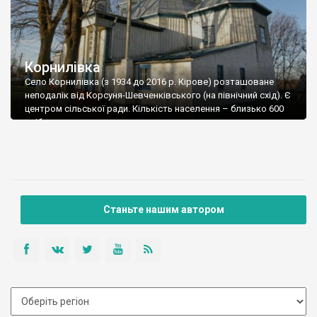
Корнилівка
Село Корнилівка (з 1934 до 2016 р. Кірове) розташоване
неподалік від Корсуня-Шевченківського (на північний схід). Є
центром сільської ради. Кількість населення – близько 600
осіб.
Станьте нашим автором