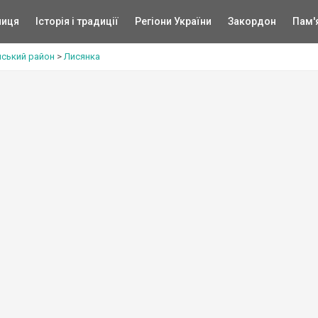
ниця
Історія і традиції
Регіони України
Закордон
Пам'
ський район
>
Лисянка