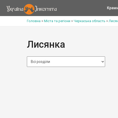
Крам
Головна
>
Міста та регіони
>
Черкаська область
>
Лисян
Лисянка