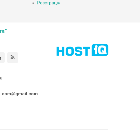
Реєстрація
та”
и
ta.com@gmail.com