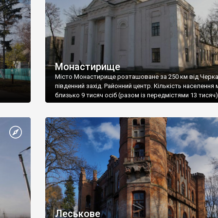
Монастирище
Місто Монастирище розташоване за 250 км від Черка
південний захід. Районний центр. Кількість населення м
близько 9 тисяч осіб (разом із передмістями 13 тисяч)
Леськове