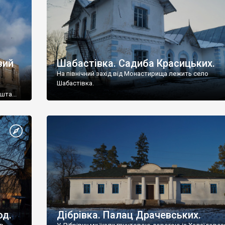
вий
Шабастівка. Садиба Красицьких.
На північний захід від Монастирища лежить село
Шабастівка.
шта...
од.
Дібрівка. Палац Драчевських.