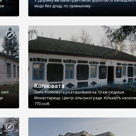
ів
У Дібрівку ми їхали грунтовою дорогою із Халаїдового
ся
якщо без дощу, по сухенькому -
Копіювата
 селі
Село Копіювата розташоване на 10 км східніше
ще
Монастирища. Центр сільської ради. Кількість населен
770 осіб.