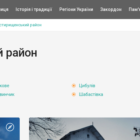
ниця
Історія і традиції
Регіони України
Закордон
Пам'
стирищенський район
 район
кове
Цибулів
винчик
Шабастівка