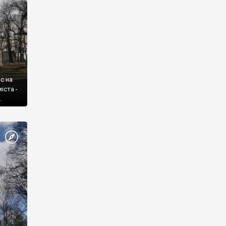
с на
іста -
.