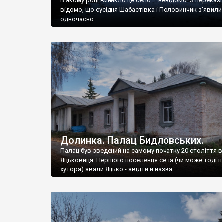
В якому році виникло це село – невідомо. З переказ
відомо, що сусідня Шабастівка і Половинчик з'явили
одночасно.
Долинка. Палац Бидловських.
Палац був зведений на самому початку 20 століття в
Яцьковиця. Першого поселенця села (чи може тоді 
хутора) звали Яцько - звідти й назва.