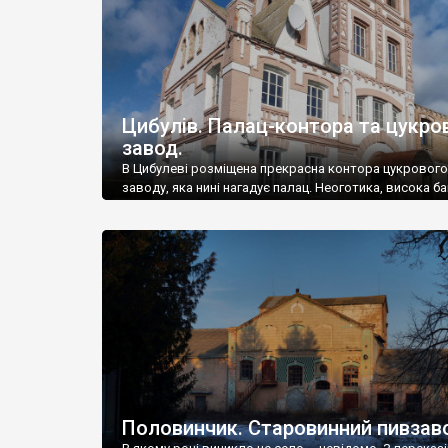
Цибулів. Палац-контора та цукро
завод.
В Цибулеві розміщена прекрасна контора цукрового
заводу, яка нині нагадує палац. Неоготика, висока ба
Половинчик. Старовинний пивзав