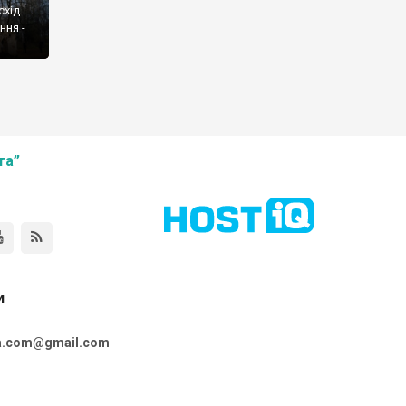
схід
ння -
та”
и
ta.com@gmail.com