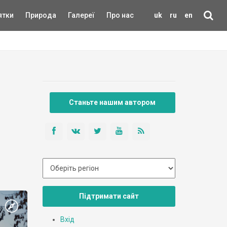
ятки
Природа
Галереї
Про нас
uk
ru
en
Станьте нашим автором
Підтримати сайт
Вхід