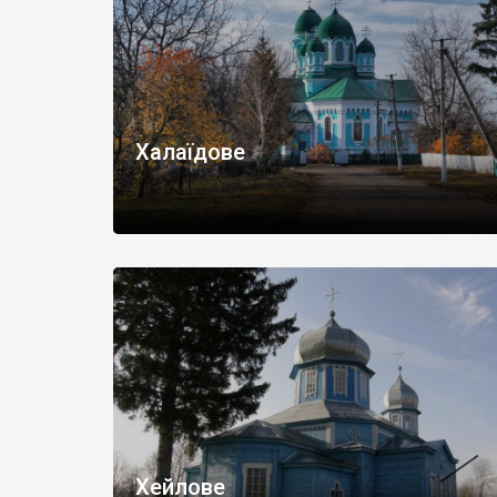
Халаїдове
Хейлове