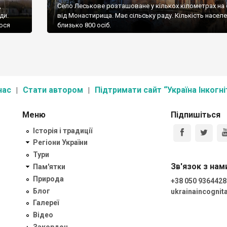
д
Село Леськове розташоване у кількох кілометрах на 
ди.
від Монастирища. Має сільську раду. Кількість населе
лося
близько 800 осіб.
нас
Стати автором
Підтримати сайт “Україна Інкогні
Меню
Підпишіться
Історія і традиції
Регіони України
Тури
Зв'язок з нам
Пам'ятки
Природа
+38 050 9364428
Блог
ukrainaincogni
Галереї
Відео
Закордон