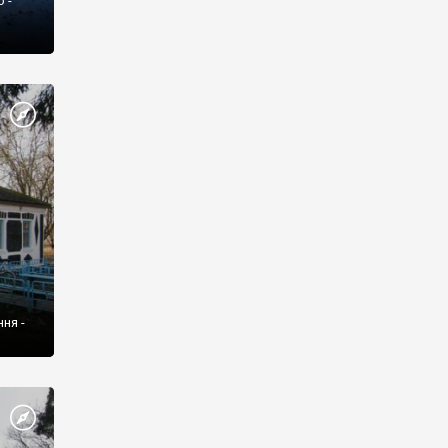
 -
ня -