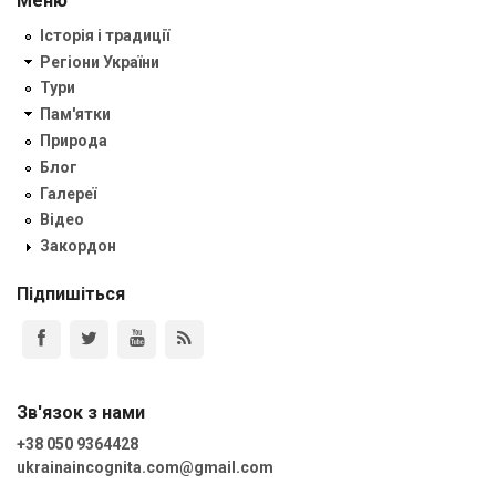
Меню
Історія і традиції
Регіони України
Тури
Пам'ятки
Природа
Блог
Галереї
Відео
Закордон
Підпишіться
Зв'язок з нами
+38 050 9364428
ukrainaincognita.com@gmail.com