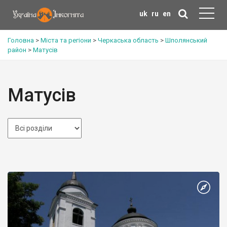
uk
ru
en
Головна
>
Міста та регіони
>
Черкаська область
>
Шполянський
район
>
Матусів
Матусів