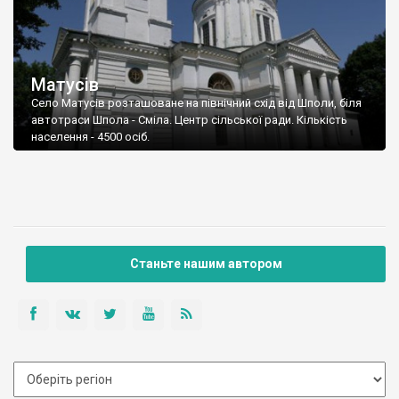
Матусів
Село Матусів розташоване на північний схід від Шполи, біля
автотраси Шпола - Сміла. Центр сільської ради. Кількість
населення - 4500 осіб.
Станьте нашим автором