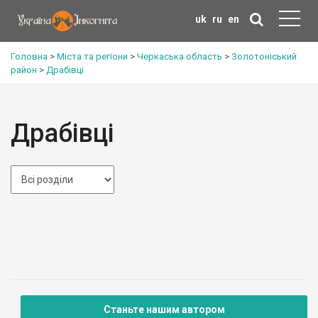
uk
ru
en
Головна
>
Міста та регіони
>
Черкаська область
>
Золотоніський
район
>
Драбівці
Драбівці
Станьте нашим автором