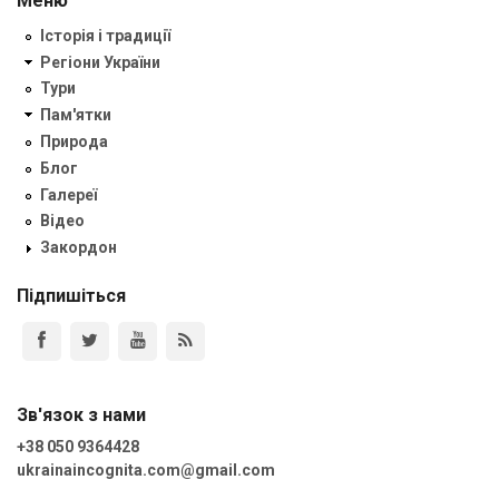
Меню
Історія і традиції
Регіони України
Тури
Пам'ятки
Природа
Блог
Галереї
Відео
Закордон
Підпишіться
Зв'язок з нами
+38 050 9364428
ukrainaincognita.com@gmail.com