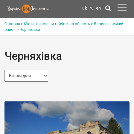
uk
ru
en
Головна
>
Міста та регіони
>
Київська область
>
Бориспільський
район
>
Черняхівка
Черняхівка