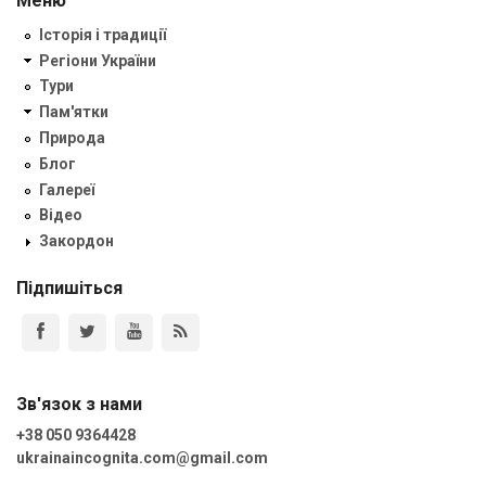
Меню
Історія і традиції
Регіони України
Тури
Пам'ятки
Природа
Блог
Галереї
Відео
Закордон
Підпишіться
Зв'язок з нами
+38 050 9364428
ukrainaincognita.com@gmail.com