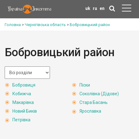
uk
ru
en
Головна
>
Чернігівська область
>
Бобровицький район
Бобровицький район
Бобровиця
Піски
Кобижча
Соколівка (Дідове)
Макарівка
Стара Басань
Новий Биків
Ярославка
Петрівка