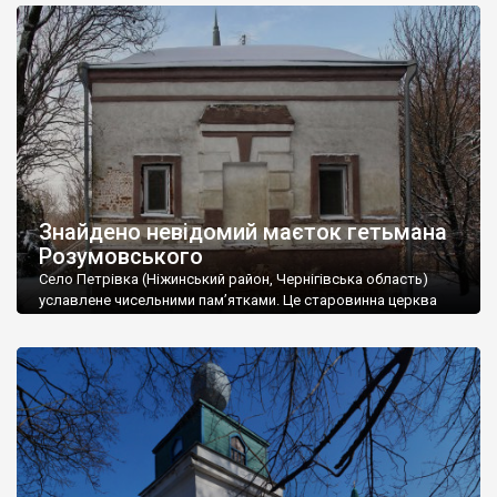
Знайдено невідомий маєток гетьмана
Розумовського
Село Петрівка (Ніжинський район, Чернігівська область)
уславлене чисельними пам’ятками. Це старовинна церква
(1838 р.), давній пам’ятний стовп-обеліск (найвірогідніше
другої половини XVIII ст.) та земська школа початку ХХ ст.
Загадкова кам’яниця Експедиція «Україна Інкогніта», виявила
тут ще одну цікаву і загадкову пам’ятку – кам’яницю XVIII ст.
Такі кам’яниці в глибинці річ рідкісна, але як вдалося
з’ясувати, […]