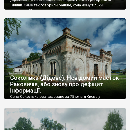
Тичини. Саме так говорили раніше, хоча чому тільки
радянської?
Соколівка (Дідове). Невідомий маєток
Раковичів, або знову про дефіцит
інформації.
Село Соколівка розташоване за 75 км від Києва у
Бобровицькому районі Чернігівської області.