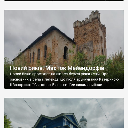
зазначимо лише те, що багато дослідників кажуть, із бобрами
назва точно не пов’язана, а пов’язана із словом “обров”,
адже в Княжу добу містечко називалося Оброва, а назва
Бобровиця впеше зустрічається в письмових […]
Новий Биків. Маєток Мейендорфів
Новий Биків простягся на лівому березі річки Супій. Про
засновників села є легенда, що після зруйнування Катериною
II Запорізької Січі козак Бик зі своїми синами вибрав
мальовниче місце на правому березі Супою й поселився там.
Через деякий час сини не вжилися з батьком і переселилися
на лівий берег річки. Там, де жив старий Бик, утворилося […]