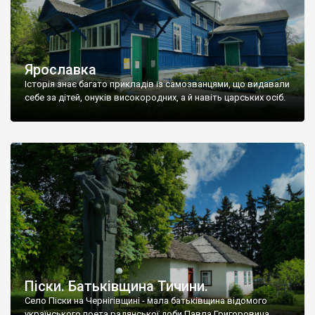
Ярославка
Історія знає багато прикладів із самозванцями, що видавали
себе за дітей, онуків високородних, а й навіть царських осіб.
Піски. Батьківщина Тичини.
Село Піски на Чернігівщині - мала батьківщина відомого
українського поета радянської доби Павла Григоровича