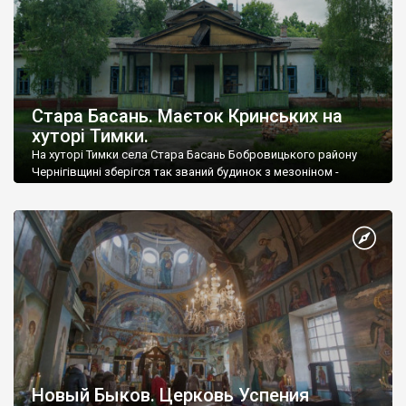
Стара Басань. Маєток Кринських на
хуторі Тимки.
На хуторі Тимки села Стара Басань Бобровицького району
Чернігівщині зберігся так званий будинок з мезоніном -
садиба Аделії Данилівни Кринської. Ну як збереглась,
скоріше ще поки існує.
Новый Быков. Церковь Успения