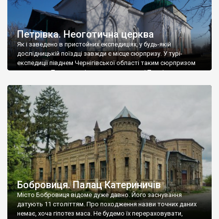
Петрівка. Неоготична церква
Як і заведено в пристойних експедиціях, у будь-якій
дослідницькій поїздці завжди є місце сюрпризу. У турі-
експедиції півднем Чернігівської області таким сюрпризом
виявилася Петропавлівська церква в селі Петрівка
Бобровицького району (це важливе уточнення про район, бо
в Сновському районі Чернігівщини теж є село Петрівка з
цікавим архітектурним об’єктом). Село це, треба сказати,
лежить на лівому березі […]
Бобровиця. Палац Катериничів
Місто Бобровиця відоме дуже давно. Його заснування
датують 11 століттям. Про походження назви точних даних
немає, хоча гіпотез маса. Не будемо їх перераховувати,