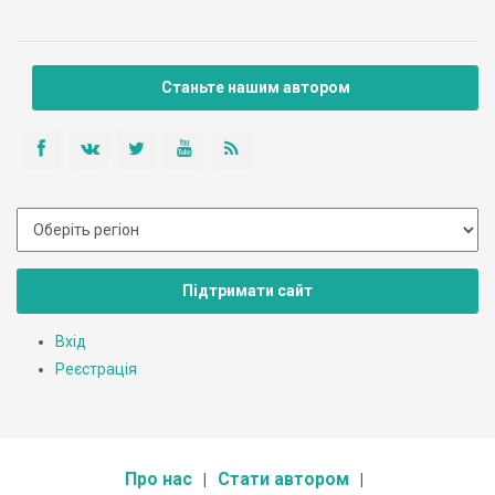
багатьох культових споруд, які зводились у період
більшовицького антирелігійного фанатизму на території
Радянської України.
Станьте нашим автором
Підтримати сайт
Вхід
Реєстрація
Про нас
Стати автором