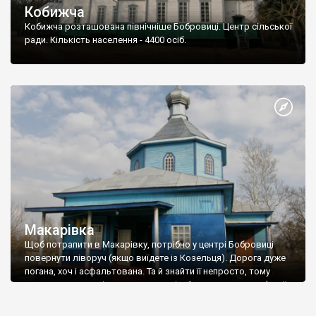
Кобижча
Кобижча розташована північніше Бобровиці. Центр сільської
ради. Кількість населення - 4400 осіб.
Макарівка
Щоб потрапити в Макарівку, потрібно у центрі Бобровиці
повернути ліворуч (якщо виїдете із Козельця). Дорога дуже
погана, хоч і асфальтована. Та й знайти її непросто, тому
раджу запитати місцевих мешканців. Але заради дерев’яної
церкви, яка збереглася у Макарівці невеликі труднощі варто
перетерпіти. Ця церква є унікальною, адже це одна з не