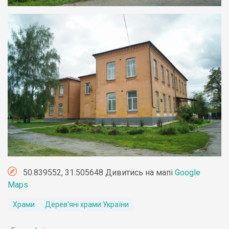
50.839552, 31.505648 Дивитись на мапі
Google
Maps
Храми
Дерев'яні храми України