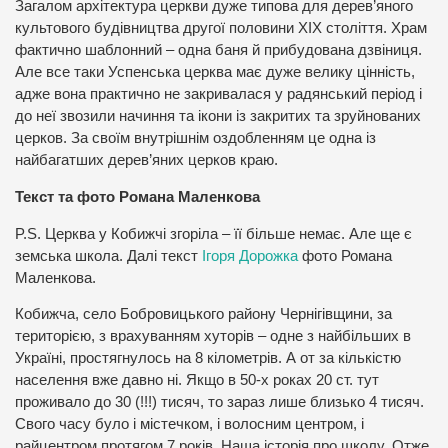
Загалом архітектура церкви дуже типова для дерев’яного
культового будівництва другої половини ХІХ століття. Храм
фактично шаблонний – одна баня й прибудована дзвіниця.
Але все таки Успенська церква має дуже велику цінність,
адже вона практично не закривалася у радянський період і
до неї звозили начиння та ікони із закритих та зруйнованих
церков. За своїм внутрішнім оздобленням це одна із
найбагатших дерев’яних церков краю.
Текст та фото Романа Маленкова
P.S. Церква у Кобижчі згоріла – її більше немає. Але ще є
земська школа. Далі текст
Ігоря Дорожка
фото Романа
Маленкова.
Кобижча, село Бобровицького району Чернігівщини, за
територією, з врахуванням хуторів – одне з найбільших в
Україні, простягнулось на 8 кілометрів. А от за кількістю
населення вже давно ні. Якщо в 50-х роках 20 ст. тут
проживало до 30 (!!!) тисяч, то зараз лише близько 4 тисяч.
Свого часу було і містечком, і волосним центром, і
райцентром протягом 7 років. Наша історія про школу. Отже,