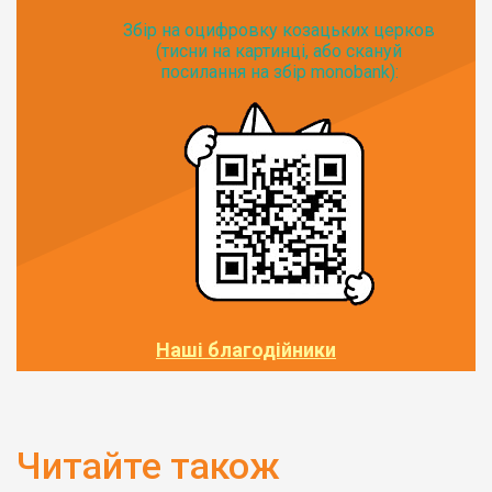
Збір на оцифровку козацьких церков
(тисни на картинці, або скануй
посилання на збір monobank):
Наші благодійники
Читайте також