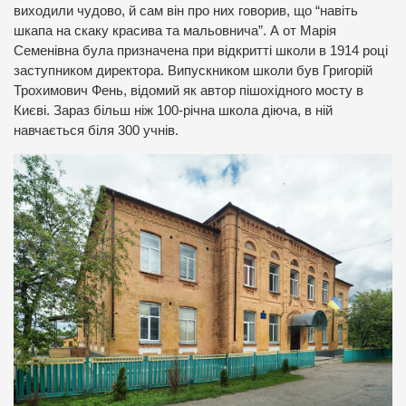
виходили чудово, й сам він про них говорив, що “навіть
шкапа на скаку красива та мальовнича”. А от Марія
Семенівна була призначена при відкритті школи в 1914 році
заступником директора. Випускником школи був Григорій
Трохимович Фень, відомий як автор пішохідного мосту в
Києві. Зараз більш ніж 100-річна школа діюча, в ній
навчається біля 300 учнів.