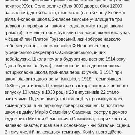
початок XXст. Село велике (біля 3000 дворів, біля 12000
населення), дітей багато, шкіл мало (на тей час у Кобижчі
діяла 4-класна школа, 2-класне земське училище та три
церковно-парафіяльні школи – одна велика та дві школи
грамоти). Тож ініціатором будівництва нової школи виступає
місцевий пан Платон Грузовський, який збирає навколо
себе меценатів – підполковника Ф.Неверовського,
губернського секретаря О.Симоновського, інших
небайдужих. Школа почала будуватись весною 1914 року,
“довгобудом” не була), і вже восени нова двоповерхова
чотирикласна школа прийняла перших учнів. В 1917 при
школі відкрито двокласну гімназію, з 1918 – семирічка, з
1936 – десятирічка. Цікавий факт з історії школи: з першого
випуску 10 класу в 1938 році з 28 випускників 22 стало
вчителями. Під час німецької окупації тут розміщувалась
комендатура, а на першому поверсі конюшня. Із постатей
школи відмічу Марію Семенівну Самокиш, сестру відомого
художника Миколи Семеновича Самокиша, твори якого ви,
напевно, знаєте, писав він в основному кінні батальні сцени.
В тому числі й на козацьку тематику. Коні у нього дійсно