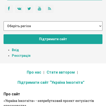
Підтримати сайт
Вхід
Реєстрація
Про нас
Стати автором
Підтримати сайт “Україна Інкогніта”
Про сайт
«Україна Інкогніта» - неприбутковий проект ентузіастів
краєзнавства.