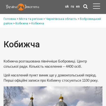
uk
ru
en
Головна
>
Міста та регіони
>
Чернігівська область
>
Бобровицький
район
>
Кобижча
>
Кобижча
Кобижча
Кобижча розташована північніше Бобровиці. Центр
сільської ради. Кількість населення – 4400 осіб.
Цей населений пункт виник ще у домонгольський період.
Перші офіційні записи про Кобижчу стосуються 1100 року.