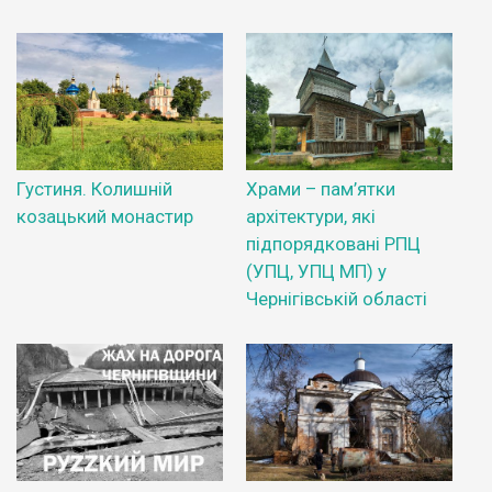
Густиня. Колишній
Храми – пам’ятки
козацький монастир
архітектури, які
підпорядковані РПЦ
(УПЦ, УПЦ МП) у
Чернігівській області