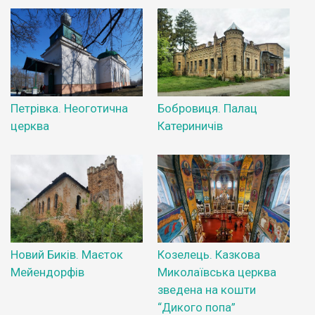
Петрівка. Неоготична
Бобровиця. Палац
церква
Катериничів
Новий Биків. Маєток
Козелець. Казкова
Мейендорфів
Миколаївська церква
зведена на кошти
“Дикого попа”