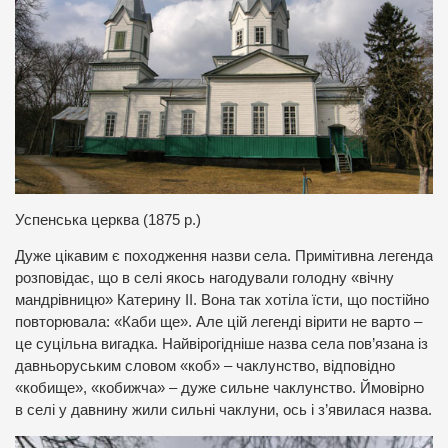
Успенська церква (1875 р.)
Дуже цікавим є походження назви села. Примітивна легенда
розповідає, що в селі якось нагодували голодну «вічну
мандрівницю» Катерину ІІ. Вона так хотіла їсти, що постійно
повторювала: «Каби ще». Але цій легенді вірити не варто –
це суцільна вигадка. Найвірогідніше назва села пов’язана із
давньоруським словом «коб» – чаклунство, відповідно
«кобище», «кобижча» – дуже сильне чаклунство. Ймовірно
в селі у давнину жили сильні чаклуни, ось і з’явилася назва.