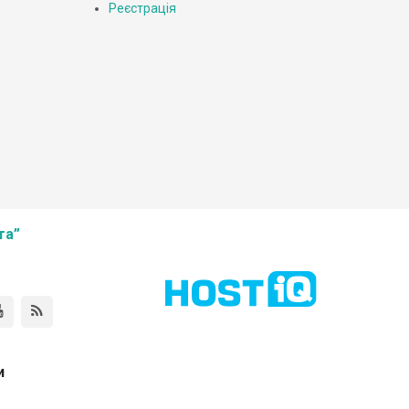
Реєстрація
та”
и