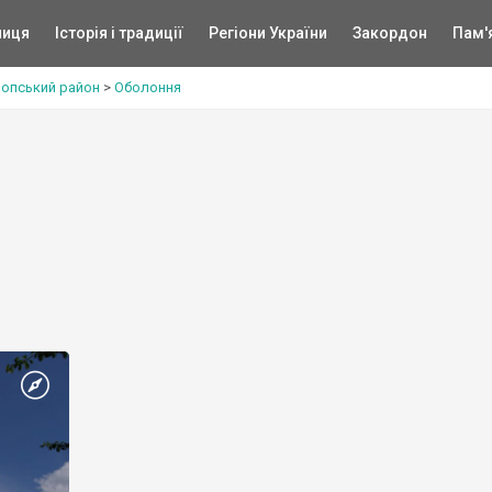
ниця
Історія і традиції
Регіони України
Закордон
Пам'
опський район
>
Оболоння