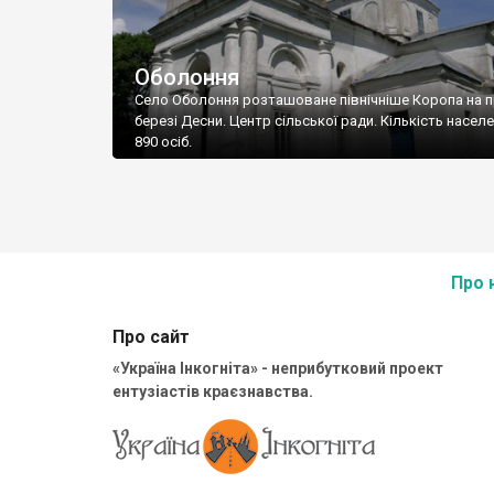
Оболоння
Село Оболоння розташоване північніше Коропа на 
березі Десни. Центр сільської ради. Кількість населе
890 осіб.
Про 
Про сайт
«Україна Інкогніта» - неприбутковий проект
ентузіастів краєзнавства.