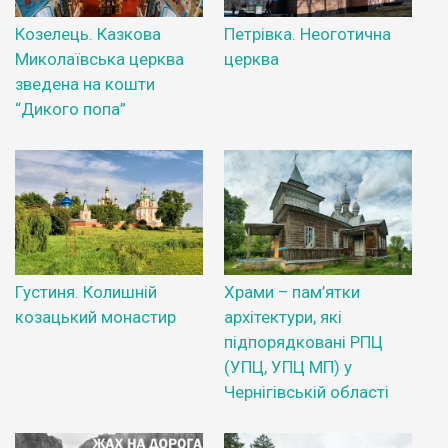
Козелець. Казкова
Петрівка. Неоготична
Миколаївська церква
церква
зведена на кошти
“Дикого попа”
Густиня. Колишній
Храми – пам’ятки
козацький монастир
архітектури, які
підпорядковані РПЦ
(УПЦ, УПЦ МП) у
Чернігівській області