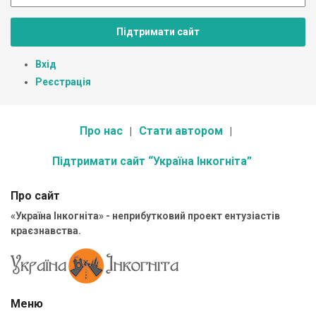
Підтримати сайт
Вхід
Реєстрація
Про нас
Стати автором
Підтримати сайт “Україна Інкогніта”
Про сайт
«Україна Інкогніта» - неприбутковий проект ентузіастів
краєзнавства.
Меню