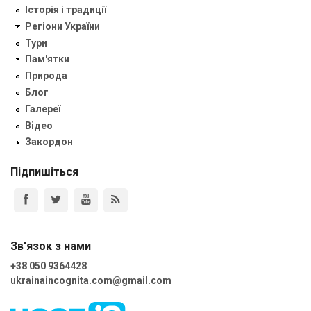
Історія і традиції
Регіони України
Тури
Пам'ятки
Природа
Блог
Галереї
Відео
Закордон
Підпишіться
Зв'язок з нами
+38 050 9364428
ukrainaincognita.com@gmail.com