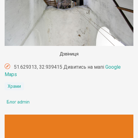
Дзвіниця
51.629313, 32.939415 Дивитись на мапі
Google
Maps
Храми
Блог admin