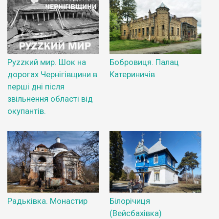
Руzzкий мир. Шок на
Бобровиця. Палац
дорогах Чернігівщини в
Катериничів
перші дні після
звільнення області від
окупантів.
Радьківка. Монастир
Білорічиця
(Вейсбахівка)