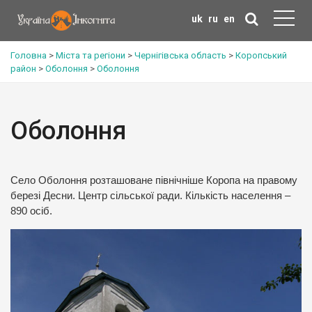
uk
ru
en
Головна
>
Міста та регіони
>
Чернігівська область
>
Коропський
район
>
Оболоння
>
Оболоння
Оболоння
Село Оболоння розташоване північніше Коропа на правому
березі Десни. Центр сільської ради. Кількість населення –
890 осіб.