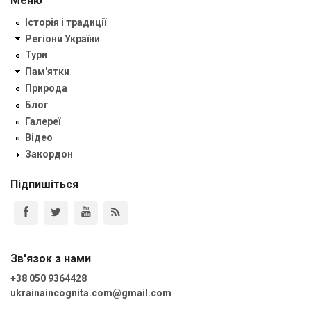
Меню
Історія і традиції
Регіони України
Тури
Пам'ятки
Природа
Блог
Галереї
Відео
Закордон
Підпишіться
Зв'язок з нами
+38 050 9364428
ukrainaincognita.com@gmail.com