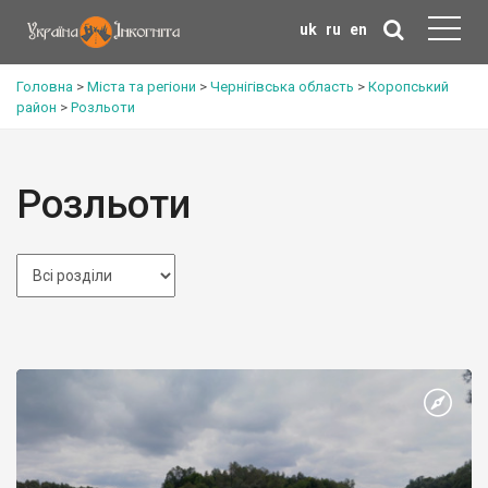
uk
ru
en
Головна
>
Міста та регіони
>
Чернігівська область
>
Коропський
район
>
Розльоти
Розльоти