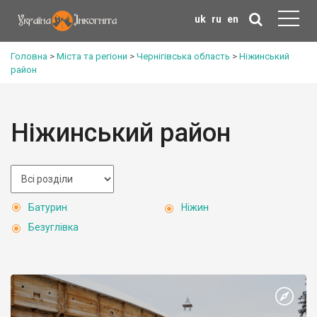
uk
ru
en
Головна
>
Міста та регіони
>
Чернігівська область
>
Ніжинський
район
Ніжинський район
Батурин
Ніжин
Безуглівка