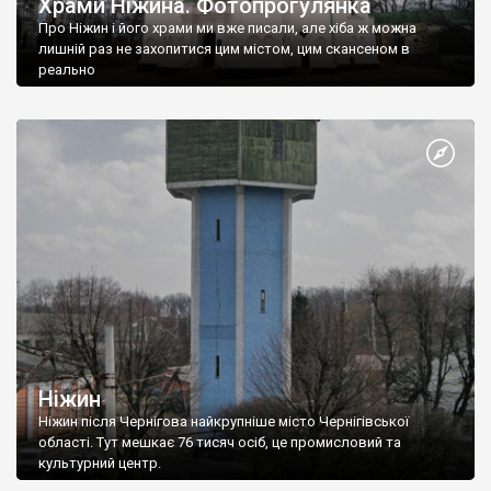
Храми Ніжина. Фотопрогулянка
Про Ніжин і його храми ми вже писали, але хіба ж можна
лишній раз не захопитися цим містом, цим скансеном в
реально
Ніжин
Ніжин після Чернігова найкрупніше місто Чернігівської
області. Тут мешкає 76 тисяч осіб, це промисловий та
культурний центр.