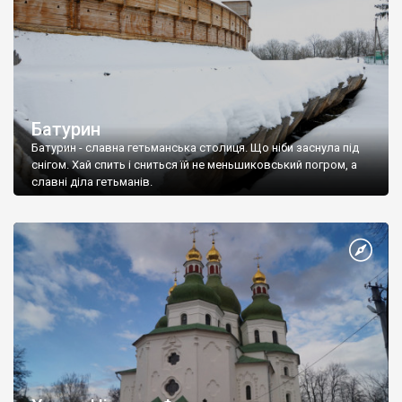
Батурин
Батурин - славна гетьманська столиця. Що ніби заснула під
снігом. Хай спить і сниться їй не меньшиковський погром, а
славні діла гетьманів.