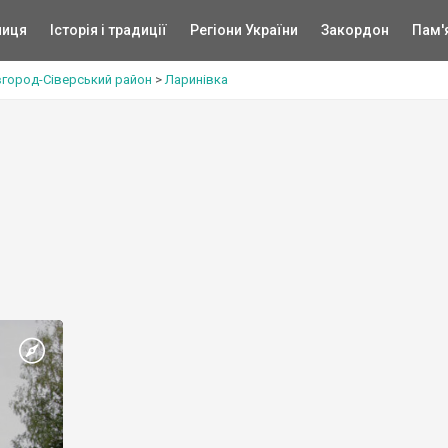
ниця
Історія і традиції
Регіони України
Закордон
Пам'
город-Сіверський район
>
Ларинівка