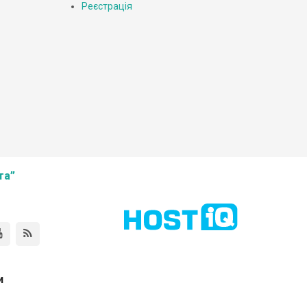
Реєстрація
та”
и