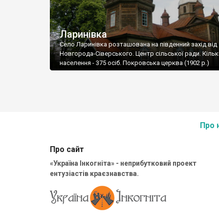
Ларинівка
Село Ларинівка розташована на південний захід від
Новгорода-Сіверського. Центр сільської ради. Кільк
населення - 375 осіб. Покровська церква (1902 р.)
Про 
Про сайт
«Україна Інкогніта» - неприбутковий проект
ентузіастів краєзнавства.