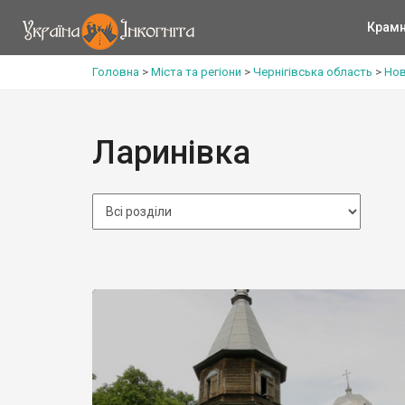
Крам
Головна
>
Міста та регіони
>
Чернігівська область
>
Нов
Ларинівка