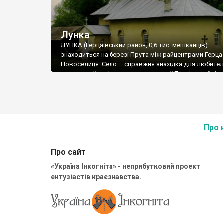
Лунка
ЛУНКА (Герцаївський район, 0,6 тис. мешканців)
знаходиться на березі Прута між райцентрами Герца 
Новоселиця. Село – справжня знахідка для любител
сакральної архітектури: на території Лунківської сіл
ради, яка включає в себе села Лунку, Великосілля т
Могилівку, розташовані відразу 6 храмів.
Про 
Про сайт
«Україна Інкогніта» - неприбутковий проект
ентузіастів краєзнавства.