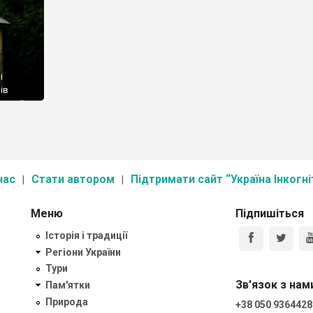
і
ів
ьської
а
нас
Стати автором
Підтримати сайт “Україна Інкогні
Меню
Підпишіться
Історія і традиції
Регіони України
Тури
Зв'язок з нам
Пам'ятки
Природа
+38 050 9364428