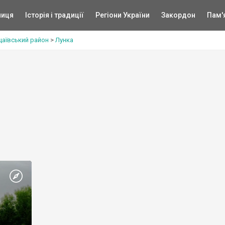
ниця
Історія і традиції
Регіони України
Закордон
Пам'
цаївський район
>
Лунка