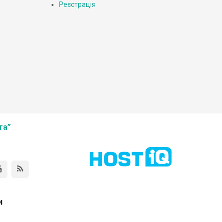
Реєстрація
та”
и