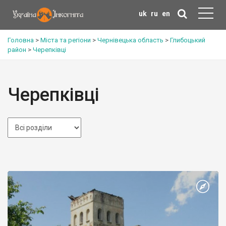
uk
ru
en
Головна
>
Міста та регіони
>
Чернівецька область
>
Глибоцький
район
>
Черепківці
Черепківці