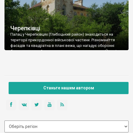
Черепківці
Палац у Черепківцях (Глибоцький район) знаходиться на
території прикордонної військової частини. Різноманіття
фасадів та квадратна в плані вежа, що нагадує оборонні
башти, надають йому вигляду романтичного замку. Ймовірно,
що маєток закладений на початку ХХ століття і належав,
можливо, польському поміщику пану Скибинецькому (?).
Станьте нашим автором