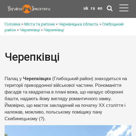
uk
ru
en
Головна
>
Міста та регіони
>
Чернівецька область
>
Глибоцький
район
>
Черепківці
>
Черепківці
Черепківці
Палац у
Черепківцях
(Глибоцький район) знаходиться на
території прикордонної військової частини. Різноманіття
фасадів та квадратна в плані вежа, що нагадує оборонні
башти, надають йому вигляду романтичного замку.
Ймовірно, що маєток закладений на початку ХХ століття і
належав, можливо, польському поміщику пану
Скибинецькому (?).