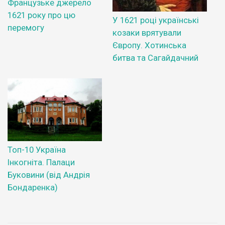
Французьке джерело
1621 року про цю
У 1621 році українські
перемогу
козаки врятували
Європу. Хотинська
битва та Сагайдачний
Топ-10 Україна
Інкогніта. Палаци
Буковини (від Андрія
Бондаренка)