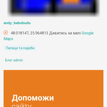
andy_babubudu
48.018147, 25.964813 Дивитись на мапі
Google
Maps
Палаци та садиби
Блог admin
Допоможи
сайту