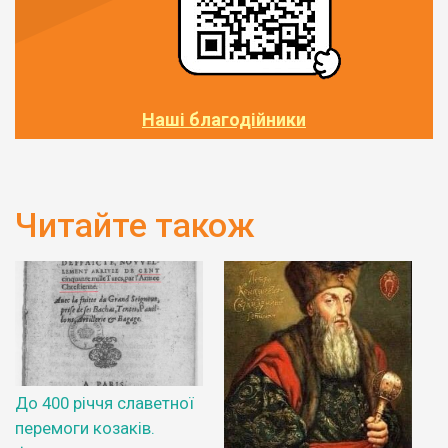
Наші благодійники
Читайте також
До 400 річчя славетної
перемоги козаків.