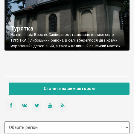
Турятка
На північ від Верхніх Синівців розташоване велике село
ТУРЯТКА (Глибоцький район). В селі збереглося два храми:
мурований і дерев’яний, а також колишній панський маєток.
Станьте нашим автором