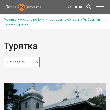
uk
ru
en
Головна
>
Міста та регіони
>
Чернівецька область
>
Глибоцький
район
>
Турятка
Турятка