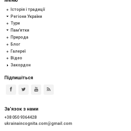
Меню
Історія і традиції
Регіони України
Тури
Пам'ятки
Природа
Блог
Галереї
Відео
Закордон
Підпишіться
Зв'язок з нами
+38 050 9364428
ukrainaincognita.com@gmail.com