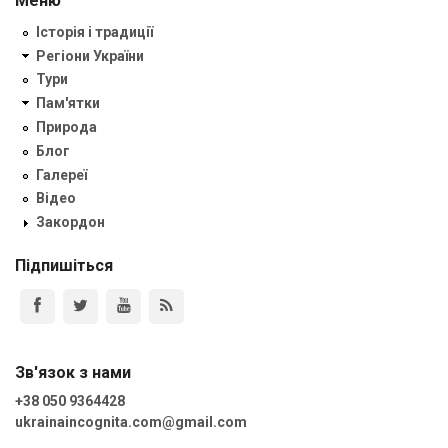
Меню
Історія і традиції
Регіони України
Тури
Пам'ятки
Природа
Блог
Галереї
Відео
Закордон
Підпишіться
Зв'язок з нами
+38 050 9364428
ukrainaincognita.com@gmail.com