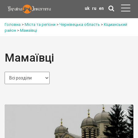
uk
ru
en
Головна
>
Міста та регіони
>
Чернівецька область
>
Кіцманський
район
>
Мамаївці
Мамаївці