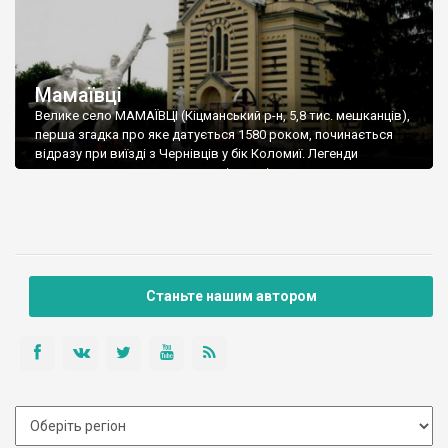
Мамаївці
Велике село МАМАЇВЦІ (Кіцманський р-н, 5,8 тис. мешканців),
перша згадка про яке датується 1580 роком, починається
відразу при виїзді з Чернівців у бік Коломиї. Легенди
стверджують, що назва села пішла від знаменитого хана
Мамая, який, начебто, зупинявся тут зі своєю ордою перед
тим, як наважувався перетинати Карпатські гори. Але,
оглядаючись на дату заснування села, більш ймовірно, що це
могли бути лише його нащадки. А ось гетьман Пилип Орлик
дійсно тут був проїздом у 1722 році.
Станьте нашим автором