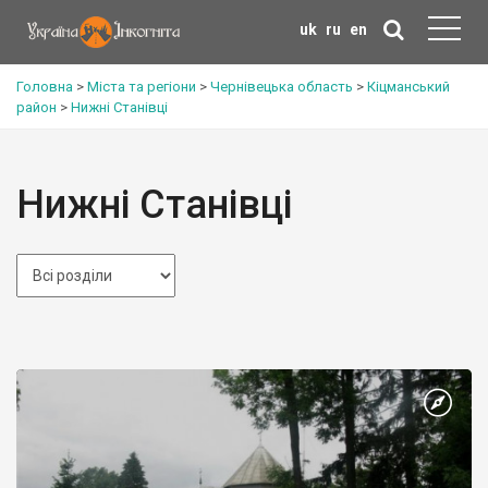
uk
ru
en
Головна
>
Міста та регіони
>
Чернівецька область
>
Кіцманський
район
>
Нижні Станівці
Нижні Станівці