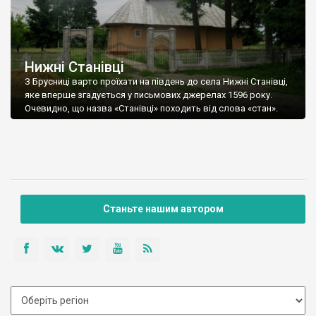
Нижні Станівці
З Брусниці варто проїхати на південь до села Нижні Станівці,
яке вперше згадується у письмових джерелах 1596 року.
Очевидно, що назва «Станівці» походить від слова «стан».
Станьте нашим автором