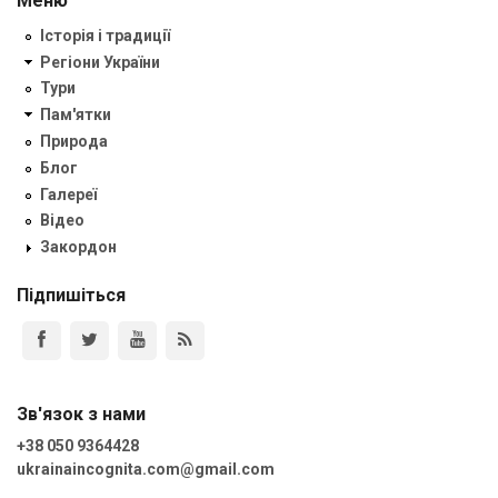
Меню
Історія і традиції
Регіони України
Тури
Пам'ятки
Природа
Блог
Галереї
Відео
Закордон
Підпишіться
Зв'язок з нами
+38 050 9364428
ukrainaincognita.com@gmail.com