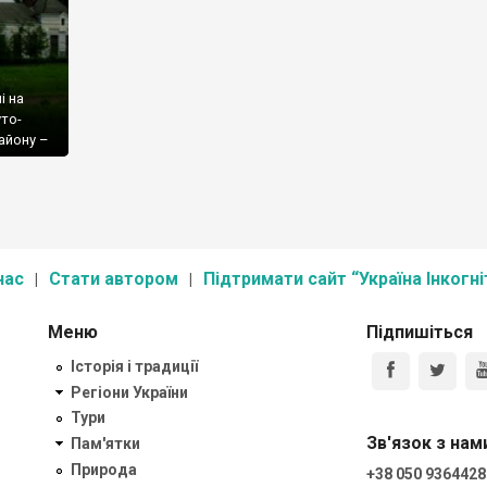
і на
уто-
айону –
е
який
 Дунаї.
році, як
ачиться
нас
Стати автором
Підтримати сайт “Україна Інкогні
Меню
Підпишіться
Історія і традиції
Регіони України
Тури
Зв'язок з нам
Пам'ятки
Природа
+38 050 9364428