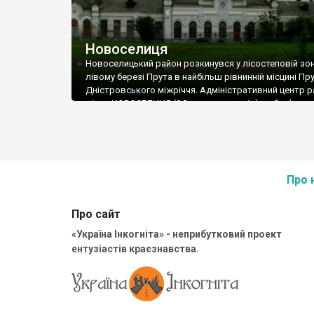
Новоселиця
Новоселицький район розкинувся у лісостеповій зон
лівому березі Прута в найбільш рівнинній місцині Пр
Дністровського міжріччя. Адміністративний центр р
місто НОВОСЕЛИЦЯ (8,3 тис. мешканців), зобов’язан
своєму виникненню сухопутному торговому шляху, 
проходив у ХІІ – ХІV століттях з Галича до Берлада на
Вперше Новоселиця згадується в документах у 1456 
«Шишківці, де був Юріїв двір», а в 1617 році село зн
як «Шишкеуць біля Пруту, що тепер називається
Про 
Новоселиця».
Про сайт
«Україна Інкогніта» - неприбутковий проект
ентузіастів краєзнавства.