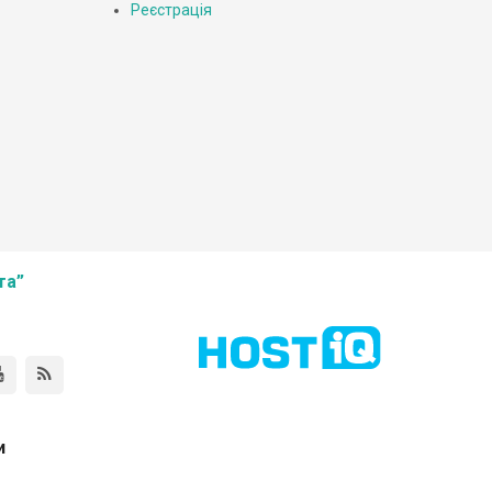
Реєстрація
та”
и