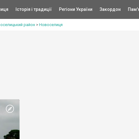
ниця
Історія і традиції
Регіони України
Закордон
Пам'
оселицький район
>
Новоселиця