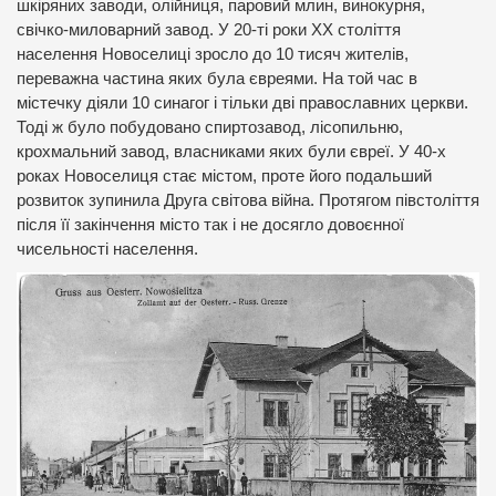
шкіряних заводи, олійниця, паровий млин, винокурня,
свічко-миловарний завод. У 20-ті роки ХХ століття
населення Новоселиці зросло до 10 тисяч жителів,
переважна частина яких була євреями. На той час в
містечку діяли 10 синагог і тільки дві православних церкви.
Тоді ж було побудовано спиртозавод, лісопильню,
крохмальний завод, власниками яких були євреї. У 40-х
роках Новоселиця стає містом, проте його подальший
розвиток зупинила Друга світова війна. Протягом півстоліття
після її закінчення місто так і не досягло довоєнної
чисельності населення.