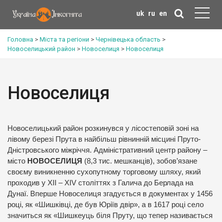
uk
ru
en
Головна
>
Міста та регіони
>
Чернівецька область
>
Новоселицький район
>
Новоселиця
>
Новоселиця
Новоселиця
Новоселицький район розкинувся у лісостеповій зоні на
лівому березі Прута в найбільш рівнинній місцині Пруто-
Дністровського міжріччя. Адміністративний центр району –
місто
НОВОСЕЛИЦЯ
(8,3 тис. мешканців), зобов’язане
своєму виникненню сухопутному торговому шляху, який
проходив у ХІІ – ХІV століттях з Галича до Берлада на
Дунаї. Вперше Новоселиця згадується в документах у 1456
році, як «Шишківці, де був Юріїв двір», а в 1617 році село
значиться як «Шишкеуць біля Пруту, що тепер називається