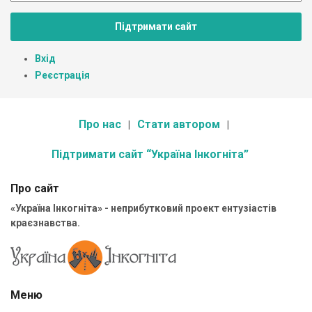
Підтримати сайт
Вхід
Реєстрація
Про нас
Стати автором
Підтримати сайт “Україна Інкогніта”
Про сайт
«Україна Інкогніта» - неприбутковий проект ентузіастів
краєзнавства.
Меню