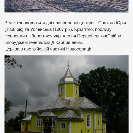
В місті знаходяться дві православні церкви – Святого Юрія
(1858 рік) та Успенська (1907 рік). Крім того, поблизу
Новоселиці збереглися укріплення Першої світової війни,
споруджені генералом Д.Карбишевим.
Церква в австрійській частині Новоселиці: