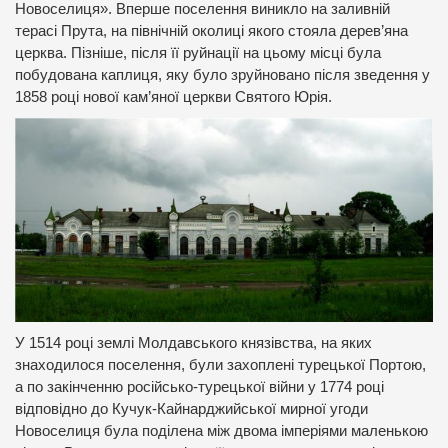
Новоселиця». Вперше поселення виникло на заливній
терасі Прута, на північній околиці якого стояла дерев’яна
церква. Пізніше, після її руйнації на цьому місці була
побудована каплиця, яку було зруйновано після зведення у
1858 році нової кам’яної церкви Святого Юрія.
У 1514 році землі Молдавського князівства, на яких
знаходилося поселення, були захоплені турецької Портою,
а по закінченню російсько-турецької війни у 1774 році
відповідно до Кучук-Кайнарджийської мирної угоди
Новоселиця була поділена між двома імперіями маленькою