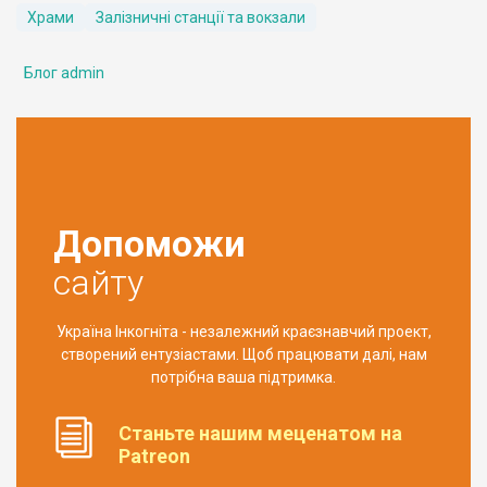
Храми
Залізничні станції та вокзали
Блог admin
Допоможи
сайту
Україна Інкогніта - незалежний краєзнавчий проект,
створений ентузіастами. Щоб працювати далі, нам
потрібна ваша підтримка.
Станьте нашим меценатом на
Patreon