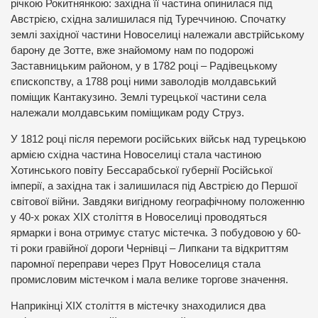
річкою Рокитнянкою: західна її частина опинилася під
Австрією, східна залишилася під Туреччиною. Спочатку
землі західної частини Новоселиці належали австрійському
барону де Зотте, вже знайомому нам по подорожі
Заставницьким районом, у в 1782 році – Радівецькому
єпископству, а 1788 році ними заволодів молдавський
поміщик Кантакузино. Землі турецької частини села
належали молдавським поміщикам роду Струз.
У 1812 році після перемоги російських військ над турецькою
армією східна частина Новоселиці стала частиною
Хотинського повіту Бессарабської губернії Російської
імперії, а західна так і залишилася під Австрією до Першої
світової війни. Завдяки вигідному географічному положенню
у 40-х роках ХІХ століття в Новоселиці проводяться
ярмарки і вона отримує статус містечка. З побудовою у 60-
ті роки гравійної дороги Чернівці – Липкани та відкриттям
паромної переправи через Прут Новоселиця стала
промисловим містечком і мала велике торгове значення.
Наприкінці ХІХ століття в містечку знаходилися два