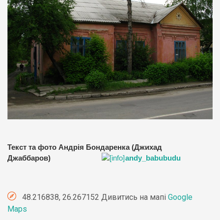
Текст та фото Андрія Бондаренка (Джихад
Джаббаров)
andy_babubudu
48.216838, 26.267152 Дивитись на мапі
Google
Maps