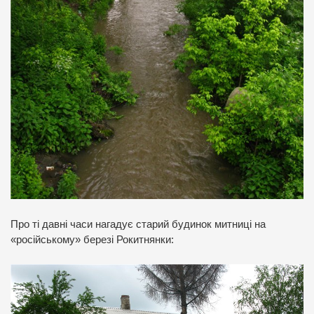
Про ті давні часи нагадує старий будинок митниці на
«російському» березі Рокитнянки: