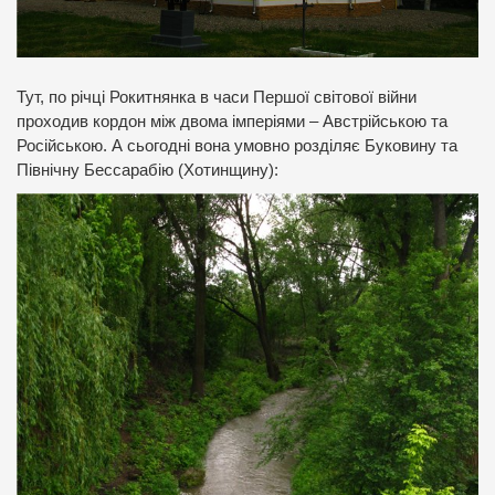
Тут, по річці Рокитнянка в часи Першої світової війни
проходив кордон між двома імперіями – Австрійською та
Російською. А сьогодні вона умовно розділяє Буковину та
Північну Бессарабію (Хотинщину):