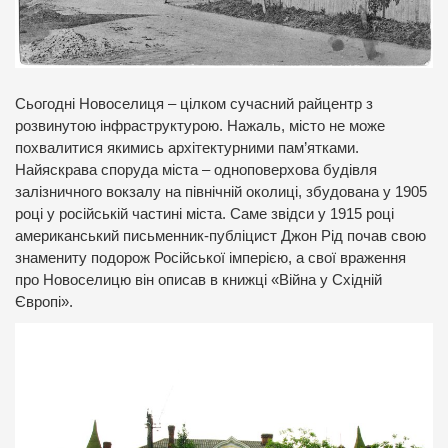
Сьогодні Новоселиця – цілком сучасний райцентр з
розвинутою інфраструктурою. Нажаль, місто не може
похвалитися якимись архітектурними пам’ятками.
Найяскрава споруда міста – одноповерхова будівля
залізничного вокзалу на північній околиці, збудована у 1905
році у російській частині міста. Саме звідси у 1915 році
американський письменник-публіцист Джон Рід почав свою
знамениту подорож Російської імперією, а свої враження
про Новоселицю він описав в книжці «Війна у Східній
Європі».