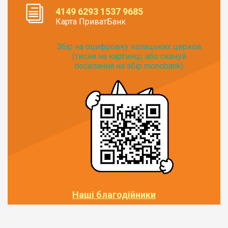
4149 6293 1537 9685
Карта ПриватБанк
Збір на оцифровку козацьких церков
(тисни на картинці, або скануй
посилання на збір monobank):
Наші благодійники