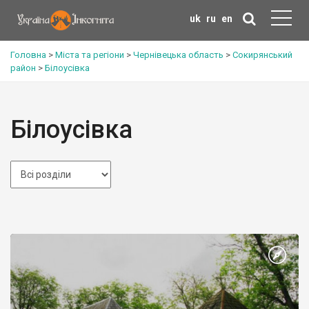
uk
ru
en
Головна
>
Міста та регіони
>
Чернівецька область
>
Сокирянський
район
>
Білоусівка
Білоусівка