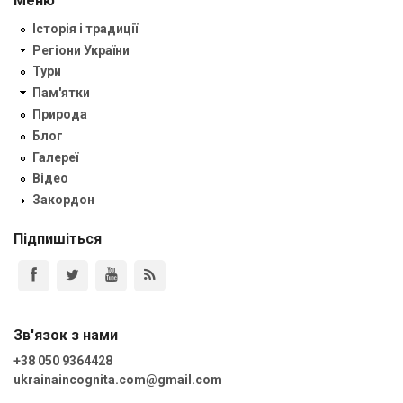
Меню
Історія і традиції
Регіони України
Тури
Пам'ятки
Природа
Блог
Галереї
Відео
Закордон
Підпишіться
Зв'язок з нами
+38 050 9364428
ukrainaincognita.com@gmail.com