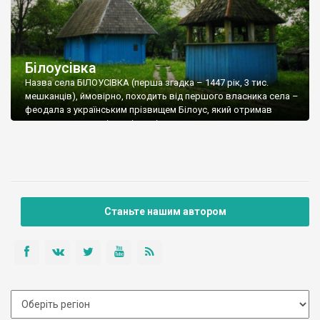
Білоусівка
Назва села БІЛОУСІВКА (перша згадка – 1447 рік, 3 тис.
мешканців), ймовірно, походить від першого власника села –
феодала з українським прізвищем Білоус, який отримав
поселення у власність відповідно до грамоти молдавського
господаря. Але існує більш романтична легенда щодо назви
села. Кажуть, що на місці сьогоднішнього центру села стояла
гора, на якій росли високі ялини й сосни. Одного разу вітер
заніс березове насіннячко, яке проросло в щілині однієї з
кам’яних брил.
Станьте нашим автором