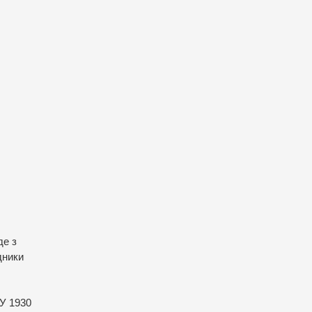
де з
дники
 У 1930