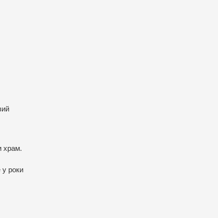
вий
и храм.
 у роки