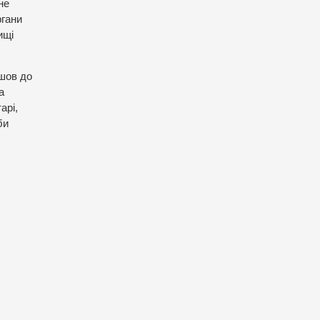
не
ргани
ищі
йшов до
а
арі,
би