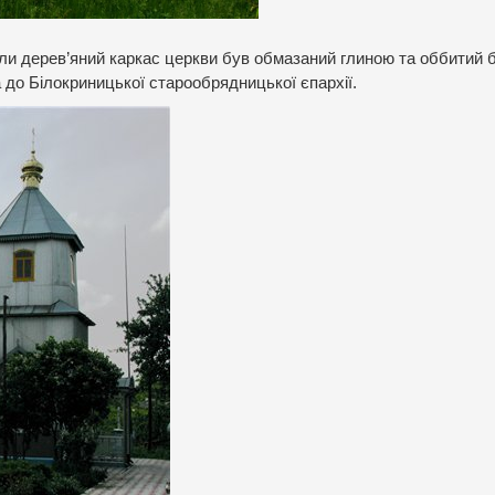
оли дерев’яний каркас церкви був обмазаний глиною та оббитий 
 до Білокриницької старообрядницької єпархії.