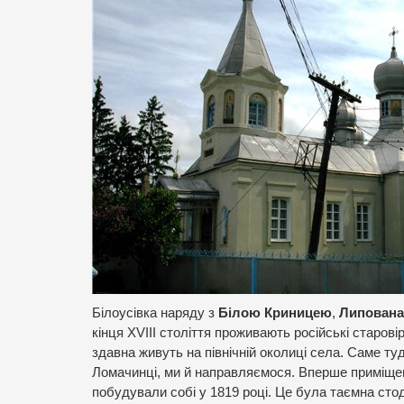
Білоусівка наряду з
Білою Криницею
,
Липован
кінця XVIII століття проживають російські старов
здавна живуть на північній околиці села. Саме ту
Ломачинці, ми й направляємося. Вперше приміще
побудували собі у 1819 році. Це була таємна сто