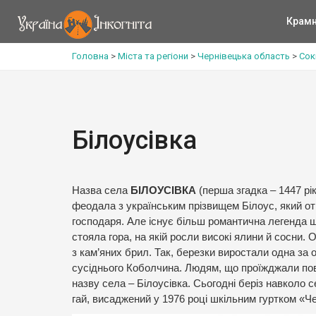
Крам
Головна
>
Міста та регіони
>
Чернівецька область
>
Сок
Білоусівка
Назва села
БІЛОУСІВКА
(перша згадка – 1447 рі
феодала з українським прізвищем Білоус, який от
господаря. Але існує більш романтична легенда щ
стояла гора, на якій росли високі ялини й сосни. 
з кам’яних брил. Так, березки виростали одна за
сусіднього Коболчина. Людям, що проїжджали пов
назву села – Білоусівка. Сьогодні беріз навколо с
гай, висаджений у 1976 році шкільним гуртком «Ч