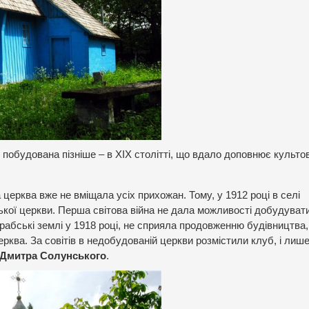
 побудована пізніше – в ХІХ столітті, що вдало доповнює культо
церква вже не вміщала усіх прихожан. Тому, у 1912 році в селі
ької церкви. Перша світова війна не дала можливості добудуват
абські землі у 1918 році, не сприяла продовженню будівництва,
ерква. За совітів в недобудованій церкви розмістили клуб, і лише
Дмитра Солунського
.