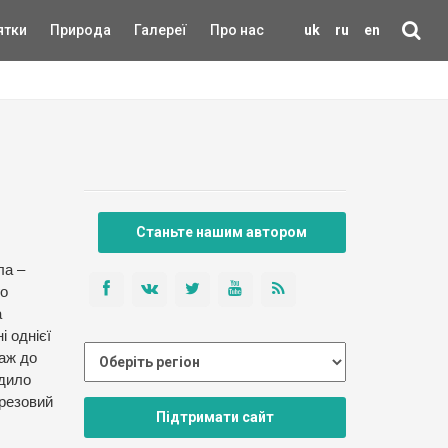
ятки
Природа
Галереї
Про нас
uk
ru
en
Станьте нашим автором
ла –
го
а
і однієї
 аж до
одило
ерезовий
Підтримати сайт