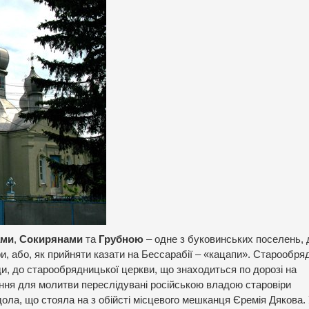
ами
,
Сокирянами
та
Грубною
– одне з буковинських поселень, 
іри, або, як прийняти казати на Бессарабії – «кацапи». Старообря
ди, до старообрядницької церкви, що знаходиться по дорозі на
ння для молитви переслідувані російською владою старовіри
дола, що стояла на з обійсті місцевого мешканця Єремія Дякова.