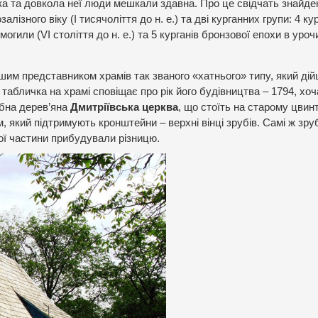
вка та довкола неї люди мешкали здавна. Про це свідчать знайде
ізного віку (І тисячоліття до н. е.) та дві курганних групи: 4 ку
огили (VI століття до н. е.) та 5 курганів бронзової епохи в уроч
ішим представником храмів так званого «хатнього» типу, який ді
табличка на храмі сповіщає про рік його будівництва – 1794, хоч
рубна дерев’яна
Дмитріївська церква
, що стоїть на старому цвинт
який підтримують кронштейни – верхні вінці зрубів. Самі ж зру
ної частини прибудували різницю.