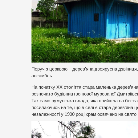
Поруч з церквою – дерев’яна двоярусна дзвіниця,
ансамбль.
На початку ХХ століття стара маленька дерев’яна 
розпочато будівництво нової мурованої Дмитріївс
Так само румунська влада, яка прийшла на бессар
посилаючись на те, що в селі є стара дерев’яна ц
незалежності у 1990 році храм освячено на свято