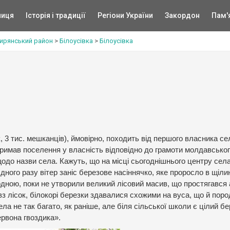
ниця
Історія і традиції
Регіони України
Закордон
Пам'
ирянський район
>
Білоусівка
>
Білоусівка
к, 3 тис. мешканців), ймовірно, походить від першого власника се
римав поселення у власність відповідно до грамоти молдавсько
одо назви села. Кажуть, що на місці сьогоднішнього центру сел
Одного разу вітер заніс березове насіннячко, яке проросло в щілин
 одною, поки не утворили великий лісовий масив, що простягався
з лісок, білокорі березки здавалися схожими на вуса, що й пор
ела не так багато, як раніше, але біля сільської школи є цілий б
ервона гвоздика».