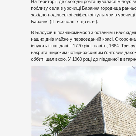
На території, де сьогодні розташувалася Білоусі
поблизу села в урочищі Барання городища ранньозал
західно-подільської скіфської культури в урочищі м
Барання (ІІ тисячоліття до н. е.).
В Білоусівці познайомимося з останнім і найсхідн
наших днів майже у первозданній красі. Охоронна 
існують і інші дані – 1770 рік і, навіть, 1664. Триз
накрита широким чотирьохсхилим ґонтовим дахом, 
оббиті шалівкою. У 1960 році до південної вівтар