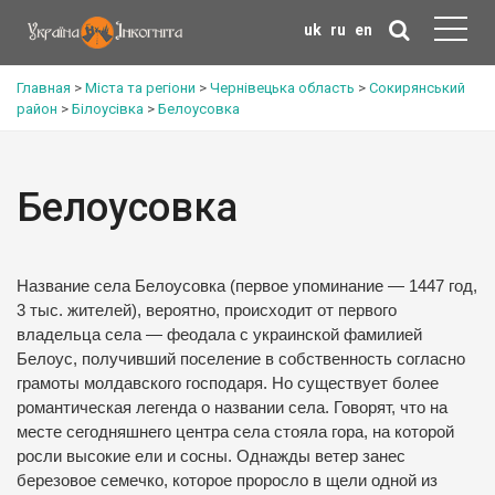
uk
ru
en
Главная
>
Міста та регіони
>
Чернівецька область
>
Сокирянський
район
>
Білоусівка
>
Белоусовка
Белоусовка
Название села Белоусовка (первое упоминание — 1447 год,
3 тыс. жителей), вероятно, происходит от первого
владельца села — феодала с украинской фамилией
Белоус, получивший поселение в собственность согласно
грамоты молдавского господаря. Но существует более
романтическая легенда о названии села. Говорят, что на
месте сегодняшнего центра села стояла гора, на которой
росли высокие ели и сосны. Однажды ветер занес
березовое семечко, которое проросло в щели одной из