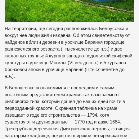
На территории, где сегодня расположилась Белоусовка и
вокруг нее люди жили издавна. Об этом свидетельствуют
найденое вблизи деревни в урочище Барання городище
раннежелезного возраста (I тысячелетие до н.э.) и две
курганных группы: 4 кургана западно-подольской скифской
культуры в урочище Могилы (VI век до н.э.) и 5 курганов
бронзовой эпохи в урочище Барання (II тысячелетие до
н.э.).
В Белоусовке познакомимся с последним и самым
восточным представителем храмов так называемого
«избового» типа, который дошел до наших дней почти в
первозданной красоте. Охранная табличка на храме
извещает о годе его строительства — 1794, хотя
существуют и другие данные — 1770 год и даже 1664.
Трехсрубная деревянная Дмитриевская церковь, стоящая
на старом кладбище, покрытая широкой четырехскатной