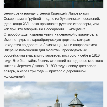
Белоусовка наряду с Белой Криницей, Липованами,
Сокирянами и Грубной — одно из буковинских поселений,
где с конца XVIII века проживают русские староверы, или,
как принято говорить на Бессарабии — «кацапы».
Старообрядцы издавна живут на северной окраине села.
Именно туда, в старообрядческую церковь, которая
находится по дороге на Ломачинцы, мы и направляемся.
Впервые помещения для молитвы, преследуемые
российскими властями староверы, построили себе в 1819
году. Это был тайный овин, стоявший на подворье местного
жителя Иеремия Дякова. В 1930 году к овину достроили
алтарь, а через три года — притвор с деревянной
колокольней.