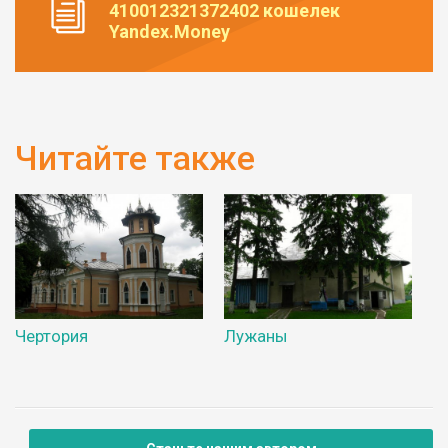
410012321372402 кошелек
Yandex.Money
Читайте также
Чертория
Лужаны