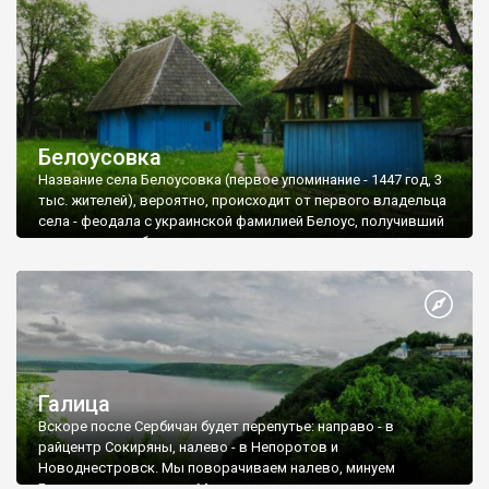
Белоусовка
Название села Белоусовка (первое упоминание - 1447 год, 3
тыс. жителей), вероятно, происходит от первого владельца
села - феодала с украинской фамилией Белоус, получивший
поселение в собственность согласно грамоты молдавского
господаря. Но существует более романтическая легенда о
названии села. Говорят, что на месте сегодняшнего центра
села стояла гора, на которой росли высокие ели и сосны.
Однажды ветер занес березовое семечко, которое
проросло в щели одной из каменных глыб.
Галица
Вскоре после Сербичан будет перепутье: направо - в
райцентр Сокиряны, налево - в Непоротов и
Новоднестровск. Мы поворачиваем налево, минуем
Белоусовку и за селом Михалковое поворачиваем направо к