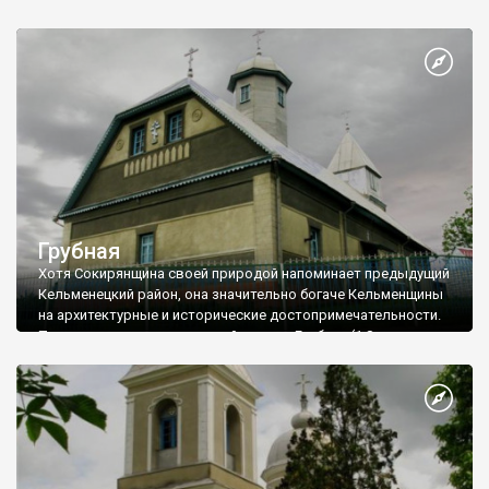
хутору Галица (0,115 тыс. жителей), который был частью
села Непоротова, частично затопленного во время
строительства Днестровской ГЭС. Здесь, на холмах Днестра
среди живописных скал в нерукотворных пещерах
расположился один из нескольких на территории Украины
пещерных монастырей - Свято-Николаевский.
Грубная
Хотя Сокирянщина своей природой напоминает предыдущий
Кельменецкий район, она значительно богаче Кельменщины
на архитектурные и исторические достопримечательности.
Первая деревня на пути к райцентру - Грубная (1,8 тыс.
жителей), является одним из поселений старообрядцев,
известных нам из путешествий в Белую Криницу (Глыбоцкий
район) и Липоване (Вижницкий район). От трассы до села -
около двух километров (поворот направо на Грубную
находится в начале района).