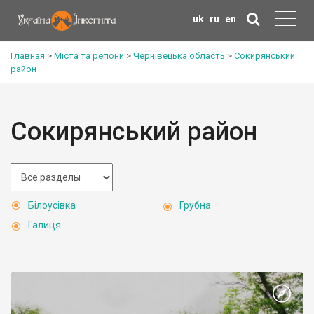
uk
ru
en
Главная
>
Міста та регіони
>
Чернівецька область
>
Сокирянський
район
Сокирянський район
Білоусівка
Грубна
Галиця