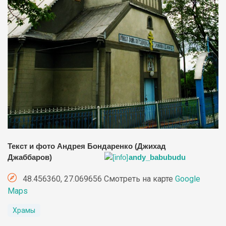
Текст и фото Андрея Бондаренко (Джихад
Джаббаров)
andy_babubudu
48.456360, 27.069656 Смотреть на карте
Google
Maps
Храмы