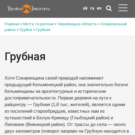
uk
ru
en
Главная
>
Міста та регіони
>
Чернівецька область
>
Сокирянський
район
>
Грубна
>
Грубная
Грубная
Хотя Сокирянщина своей природой напоминает
предыдущий Кельменецкий район, она значительно богаче
Кельменщины на архитектурные и исторические
достопримечательности. Первая деревня на пути к
райцентру — Грубная (1,8 тыс. жителей), является одним
из поселений старообрядцев, известных нам из
путешествий в Белую Криницу (Глыбоцкий район) и
Липоване (Вижницкий район). От трассы до села — около
двух километров (поворот направо на Грубную находится в