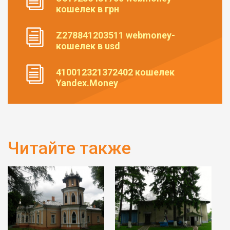
кошелек в грн
Z278841203511 webmoney-
кошелек в usd
410012321372402 кошелек
Yandex.Money
Читайте также