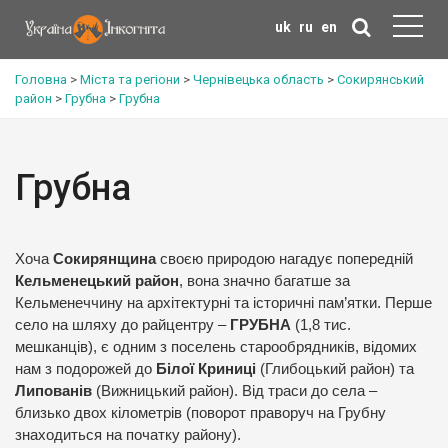
uk
ru
en
Головна
>
Міста та регіони
>
Чернівецька область
>
Сокирянський
район
>
Грубна
>
Грубна
Грубна
Хоча
Сокирянщина
своєю природою нагадує попередній
Кельменецький район
, вона значно багатше за
Кельменеччину на архітектурні та історичні пам’ятки. Перше
село на шляху до райцентру –
ГРУБНА
(1,8 тис.
мешканців), є одним з поселень старообрядників, відомих
нам з подорожей до
Білої Криниці
(Глибоцький район) та
Липованів
(Вижницький район). Від траси до села –
близько двох кілометрів (поворот праворуч на Грубну
знаходиться на початку району).