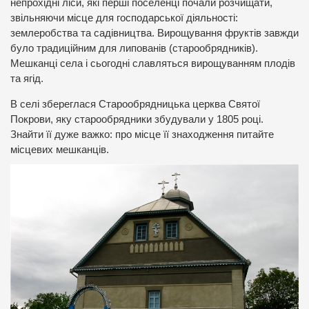
непрохідні ліси, які перші поселенці почали розчищати,
звільняючи місце для господарської діяльності:
землеробства та садівництва. Вирощування фруктів завжди
було традиційним для липованів (старообрядників).
Мешканці села і сьогодні славляться вирощуванням плодів
та ягід.
В селі збереглася Старообрядницька церква Святої
Покрови, яку старообрядники збудували у 1805 році.
Знайти її дуже важко: про місце її знаходження питайте
місцевих мешканців.