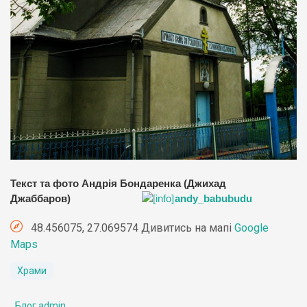
Текст та фото Андрія Бондаренка (Джихад
Джаббаров)
andy_babubudu
48.456075, 27.069574 Дивитись на мапі
Google
Maps
Храми
Блог admin