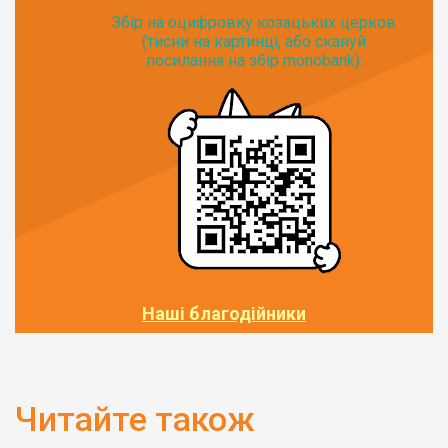
Збір на оцифровку козацьких церков
(тисни на картинці, або скануй
посилання на збір monobank):
Наші благодійники
Читайте також