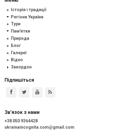
Меню
Історія і традиції
Регіони України
Тури
Пам'ятки
Природа
Блог
Галереї
Відео
Закордон
Підпишіться
Зв'язок з нами
+38 050 9364428
ukrainaincognita.com@gmail.com