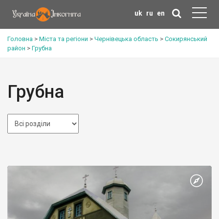
uk
ru
en
Головна
>
Міста та регіони
>
Чернівецька область
>
Сокирянський
район
>
Грубна
Грубна