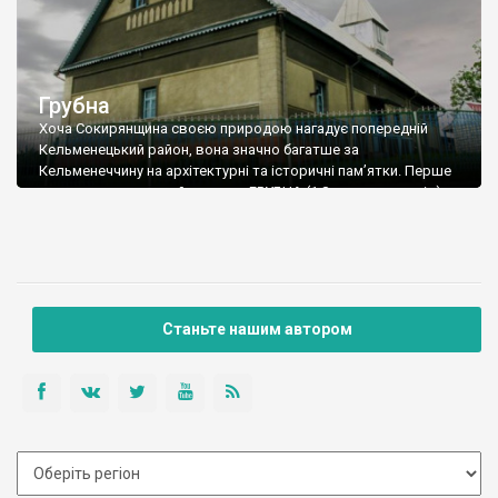
Грубна
Хоча Сокирянщина своєю природою нагадує попередній
Кельменецький район, вона значно багатше за
Кельменеччину на архітектурні та історичні пам’ятки. Перше
село на шляху до райцентру – ГРУБНА (1,8 тис. мешканців), є
одним з поселень старообрядників, відомих нам з
подорожей до Білої Криниці (Глибоцький район) та Липованів
(Вижницький район). Від траси до села – близько двох
кілометрів (поворот праворуч на Грубну знаходиться на
початку району).
Станьте нашим автором