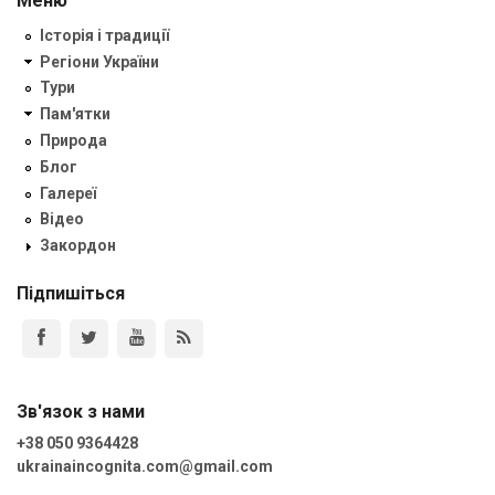
Меню
Історія і традиції
Регіони України
Тури
Пам'ятки
Природа
Блог
Галереї
Відео
Закордон
Підпишіться
Зв'язок з нами
+38 050 9364428
ukrainaincognita.com@gmail.com