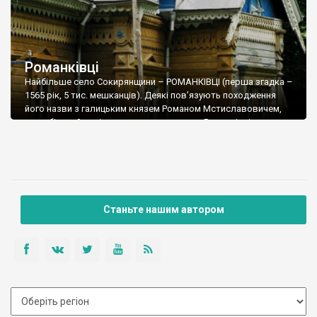
Романківці
Найбільше село Сокирянщини – РОМАНКІВЦІ (перша згадка –
1565 рік, 5 тис. мешканців). Деякі пов’язують походження
його назви з галицьким князем Романом Мстиславовичем,
хоча, більш ймовірно, що своєю назвою Романківці
зобов’язані засновникові села Роману, який переселився на
задністрянські землі з Поділля. З 1834 року Романківці
становляться волосним центром Хотинського повіту,
зберігаючи цей статус до 1920 року. Наприкінці ХІХ століття в
селі збудовано першу початкову школу, волосний будинок,
лікарню.
Станьте нашим автором