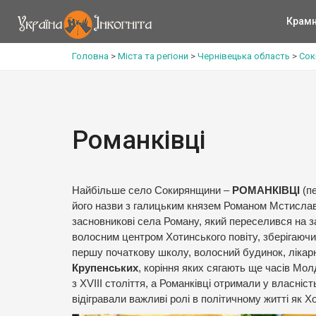
Крам
Головна
>
Міста та регіони
>
Чернівецька область
>
Сок
Романківці
Найбільше село Сокирянщини –
РОМАНКІВЦІ
(п
його назви з галицьким князем Романом Мстислав
засновникові села Роману, який переселився на за
волосним центром Хотинського повіту, зберігаючи 
першу початкову школу, волосний будинок, лікарн
Крупенських
, коріння яких сягають ще часів Мо
з XVIII століття, а Романківці отримали у власніс
відігравали важливі ролі в політичному житті як Хот