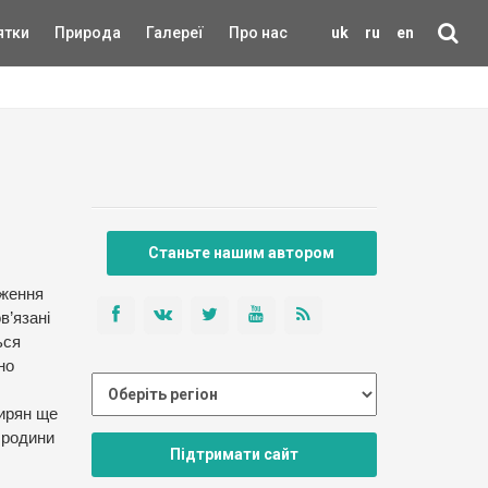
ятки
Природа
Галереї
Про нас
uk
ru
en
Станьте нашим автором
дження
в’язані
ься
но
кирян ще
ї родини
Підтримати сайт