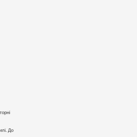
торні
илі. До