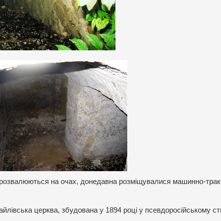
 розвалюються на очах, донедавна розміщувалися машинно-трак
йлівська церква, збудована у 1894 році у псевдоросійському ст