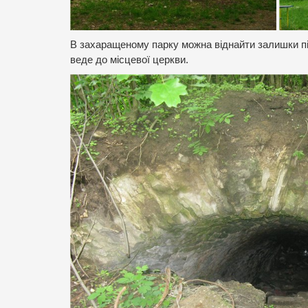
В захаращеному парку можна віднайти залишки пі
веде до місцевої церкви.