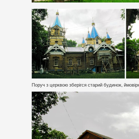
Поруч з церквою зберігся старий будинок, ймовір