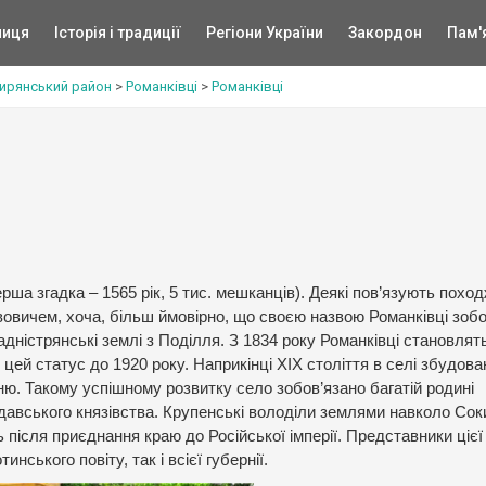
ниця
Історія і традиції
Регіони України
Закордон
Пам'
ирянський район
>
Романківці
>
Романківці
ерша згадка – 1565 рік, 5 тис. мешканців). Деякі пов’язують похо
овичем, хоча, більш ймовірно, що своєю назвою Романківці зобо
дністрянські землі з Поділля. З 1834 року Романківці становлят
цей статус до 1920 року. Наприкінці ХІХ століття в селі збудова
ю. Такому успішному розвитку село зобов’язано багатій родині
лдавського князівства. Крупенські володіли землями навколо Со
ть після приєднання краю до Російської імперії. Представники ціє
инського повіту, так і всієї губернії.