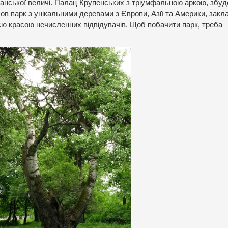
панської величі. Палац Крупенських з тріумфальною аркою, збу
йшов парк з унікальними деревами з Європи, Азії та Америки, зак
оєю красою нечисленних відвідувачів. Щоб побачити парк, треба