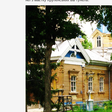
неї з маєтку Крупенських вів тунель.