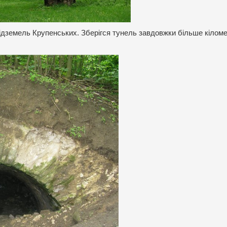
дземель Крупенських. Зберігся тунель завдовжки більше кіломе