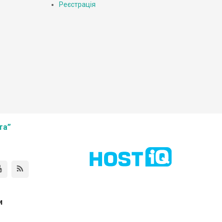
Реєстрація
та”
и