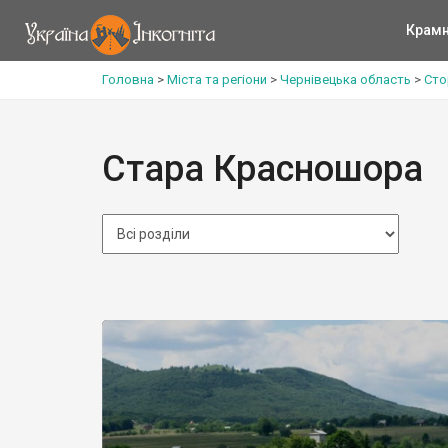
Крам
Головна
>
Міста та регіони
>
Чернівецька область
>
Сто
Стара Красношора