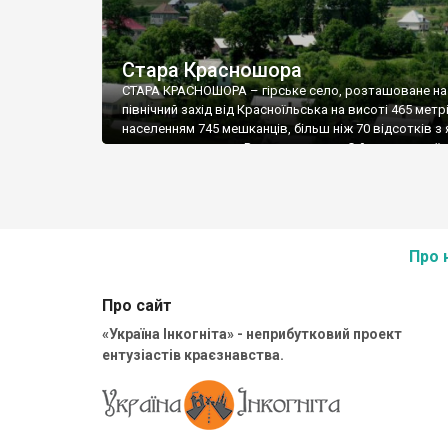
Стара Красношора
СТАРА КРАСНОШОРА – гірське село, розташоване на
північний захід від Красноїльська на висоті 465 метрі
населенням 745 мешканців, більш ніж 70 відсотків з 
складають поляки. Решта – румуни. Є й трохи українц
Про 
Про сайт
«Україна Інкогніта» - неприбутковий проект
ентузіастів краєзнавства.