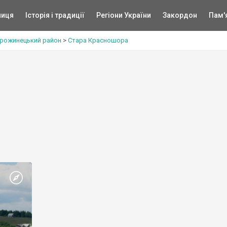
ниця
Історія і традиції
Регіони України
Закордон
Пам'
рожинецький район
>
Стара Красношора