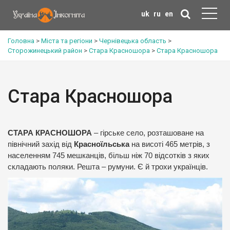
uk
ru
en
Головна
>
Міста та регіони
>
Чернівецька область
>
Сторожинецький район
>
Стара Красношора
>
Стара Красношора
Стара Красношора
СТАРА КРАСНОШОРА
– гірське село, розташоване на
північний захід від
Красноїльська
на висоті 465 метрів, з
населенням 745 мешканців, більш ніж 70 відсотків з яких
складають поляки. Решта – румуни. Є й трохи українців.