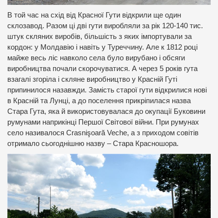
В той час на схід від Красної Гути відкрили ще один
склозавод. Разом ці дві гути виробляли за рік 120-140 тис.
штук скляних виробів, більшість з яких імпортували за
кордон: у Молдавію і навіть у Туреччину. Але к 1812 році
майже весь ліс навколо села було вирубано і обсяги
виробництва почали скорочуватися. А через 5 років гута
взагалі згоріла і скляне виробництво у Красній Гуті
припинилося назавжди. Замість старої гути відкрилися нові
в Красній та Лунці, а до поселення прикріпилася назва
Стара Гута, яка й використовувалася до окупації Буковини
румунами наприкінці Першої Світової війни. При румунах
село називалося Crasnişoară Veche, а з приходом совітів
отримало сьогоднішню назву – Стара Красношора.