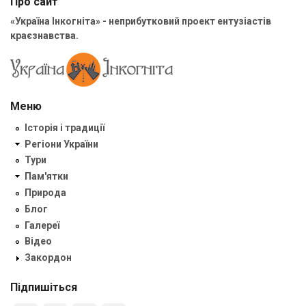
Про сайт
«Україна Інкогніта» - неприбутковий проект ентузіастів
краєзнавства.
Меню
Історія і традиції
Регіони України
Тури
Пам'ятки
Природа
Блог
Галереї
Відео
Закордон
Підпишіться