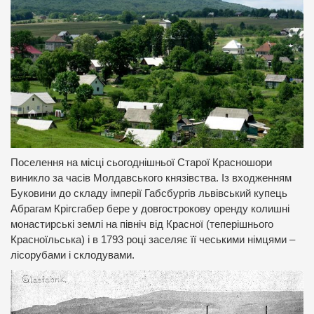
Поселення на місці сьогоднішньої Старої Красношори
виникло за часів Молдавського князівства. Із входженням
Буковини до складу імперії Габсбургів львівський купець
Абрагам Крігсгабер бере у довгострокову оренду колишні
монастирські землі на північ від Красної (теперішнього
Красноїльська) і в 1793 році заселяє її чеськими німцями –
лісорубами і склодувами.