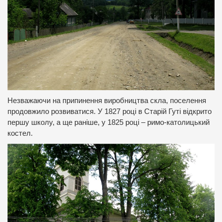
Незважаючи на припинення виробництва скла, поселення
продовжило розвиватися. У 1827 році в Старій Гуті відкрито
першу школу, а ще раніше, у 1825 році – римо-католицький
костел.