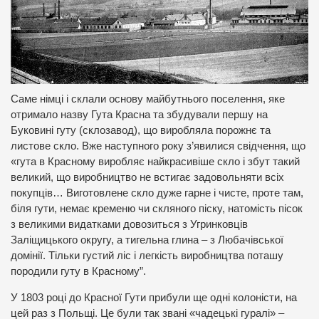
Саме німці і склали основу майбутнього поселення, яке
отримало назву Гута Красна та збудували першу на
Буковині гуту (склозавод), що виробляла порожнє та
листове скло. Вже наступного року з’явилися свідчення, що
«гута в Красному виробляє найкрасивіше скло і збут такий
великий, що виробництво не встигає задовольняти всіх
покупців… Виготовлене скло дуже гарне і чисте, проте там,
біля гути, немає кременю чи скляного піску, натомість пісок
з великими видатками довозиться з Угринковців
Заліщицького округу, а тигельна глина – з Любачівської
домінії. Тільки густий ліс і легкість виробництва поташу
породили гуту в Красному”.
У 1803 році до Красної Гути прибули ще одні колоністи, на
цей раз з Польщі. Це були так звані «чадецькі гуралі» –