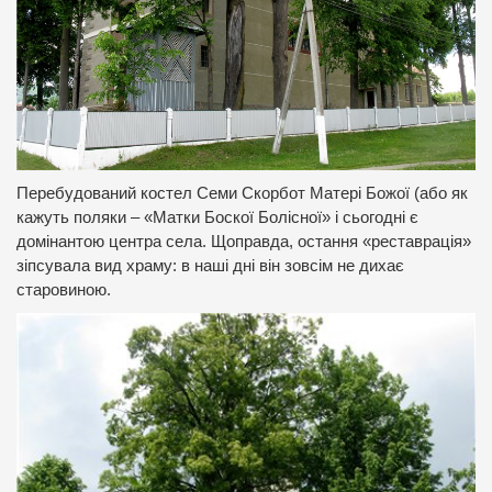
Перебудований костел Семи Скорбот Матері Божої (або як
кажуть поляки – «Матки Боскої Болісної» і сьогодні є
домінантою центра села. Щоправда, остання «реставрація»
зіпсувала вид храму: в наші дні він зовсім не дихає
старовиною.