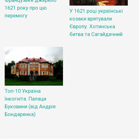
Французьке джерело
1621 року про цю
У 1621 році українські
перемогу
козаки врятували
Європу. Хотинська
битва та Сагайдачний
Топ-10 Україна
Інкогніта. Палаци
Буковини (від Андрія
Бондаренка)