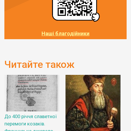
Наші благодійники
Читайте також
До 400 річчя славетної
перемоги козаків.