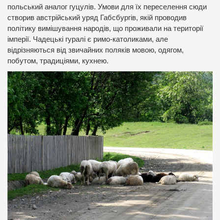
польський аналог гуцулів. Умови для їх переселення сюди
створив австрійський уряд Габсбургів, якій проводив
політику вимішування народів, що проживали на території
імперії. Чадецькі гуралі є римо-католиками, але
відрізняються від звичайних поляків мовою, одягом,
побутом, традиціями, кухнею.