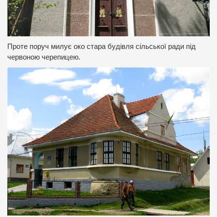
Проте поруч милує око стара будівля сільської ради під
червоною черепицею.