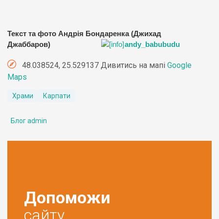
Текст та фото Андрія Бондаренка (Джихад
Джаббаров)
andy_babubudu
48.038524, 25.529137 Дивитись на мапі
Google
Maps
Храми
Карпати
Блог admin
Допоможи
сайту