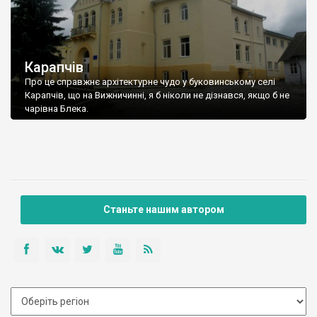
Карапчів
Про це справжнє архітектурне чудо у буковинському селі
Карапчів, що на Вижничинні, я б ніколи не дізнався, якщо б не
чарівна Блека.
Карапчів знаходиться на південь від Вашківців. Їхати до нього
треба через вже знайомий нам присілок «Дослідне
господарство» та палац Криштофовичів.
Станьте нашим автором