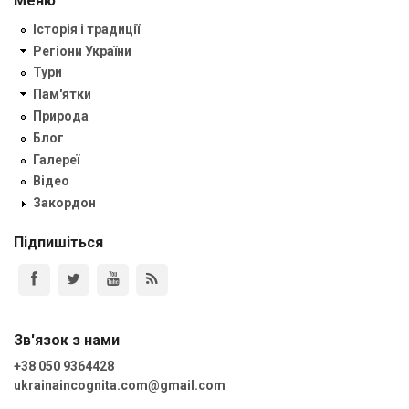
Меню
Історія і традиції
Регіони України
Тури
Пам'ятки
Природа
Блог
Галереї
Відео
Закордон
Підпишіться
Зв'язок з нами
+38 050 9364428
ukrainaincognita.com@gmail.com