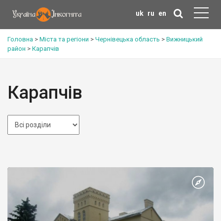
uk
ru
en
Головна
>
Міста та регіони
>
Чернівецька область
>
Вижницький
район
>
Карапчів
Карапчів