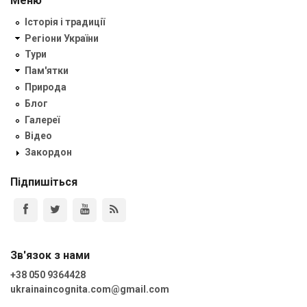
Меню
Історія і традиції
Регіони України
Тури
Пам'ятки
Природа
Блог
Галереї
Відео
Закордон
Підпишіться
Зв'язок з нами
+38 050 9364428
ukrainaincognita.com@gmail.com