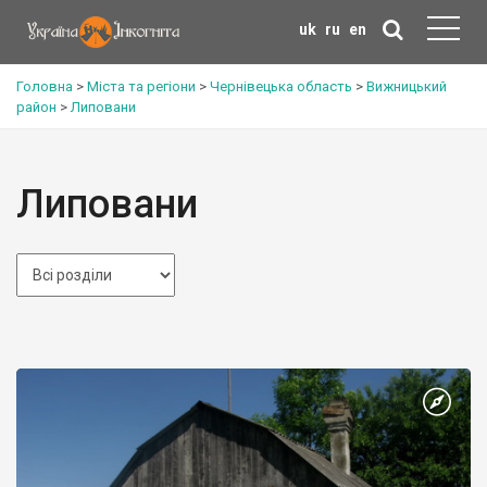
uk
ru
en
Головна
>
Міста та регіони
>
Чернівецька область
>
Вижницький
район
>
Липовани
Липовани