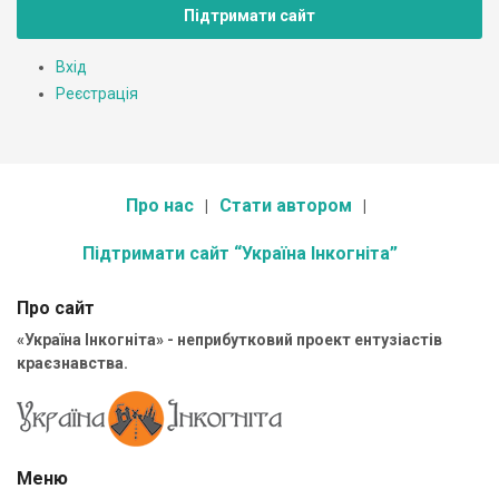
Підтримати сайт
Вхід
Реєстрація
Про нас
Стати автором
Підтримати сайт “Україна Інкогніта”
Про сайт
«Україна Інкогніта» - неприбутковий проект ентузіастів
краєзнавства.
Меню