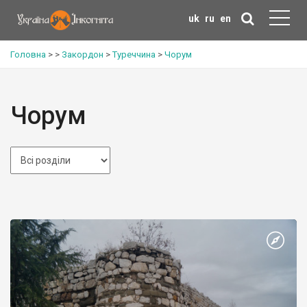
uk
ru
en
Головна
>
>
Закордон
>
Туреччина
>
Чорум
Чорум