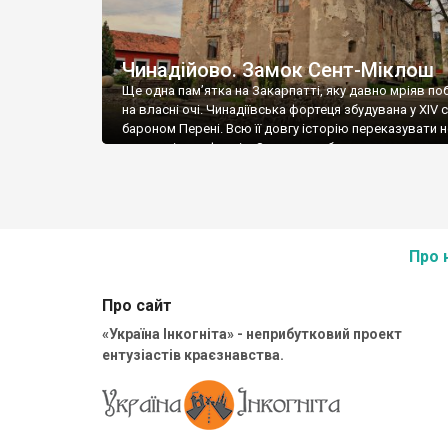
Чинадійово. Замок Сент-Міклош
Ще одна пам’ятка на Закарпатті, яку давно мріяв по
на власні очі. Чинадіївська фортеця збудувана у ХIV с
бароном Перені. Всю її довгу історію переказувати н
лиш декілька фактів: Замок перебудовувався
неодноразово, наприклад у ХVIII столітті, за часів
володіння графів Шенборнів, він набув палацових ри
час другої світової війни німці використовували буд
[…]
Про 
Про сайт
«Україна Інкогніта» - неприбутковий проект
ентузіастів краєзнавства.