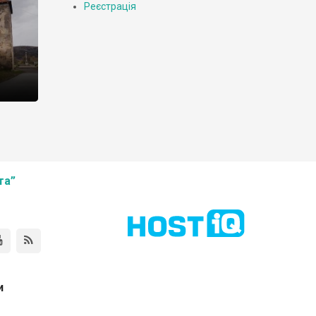
Реєстрація
та”
и