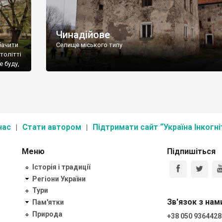
Чинадійове
бачити
Селище міського типу
толітті
е буду,
с. Під
івлю як
нас
Стати автором
Підтримати сайт “Україна Інкогні
Меню
Підпишіться
Історія і традиції
Регіони України
Тури
Зв'язок з нам
Пам'ятки
Природа
+38 050 9364428