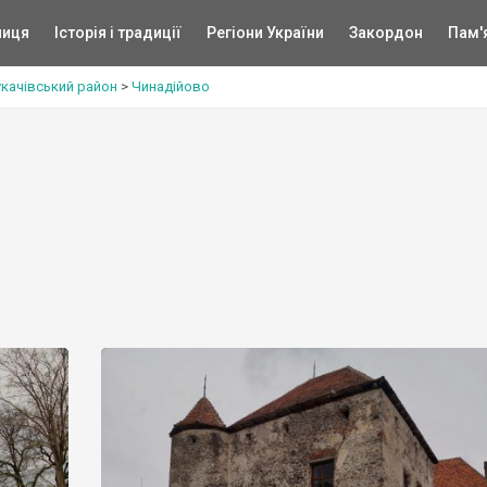
ниця
Історія і традиції
Регіони України
Закордон
Пам'
качівський район
>
Чинадійово