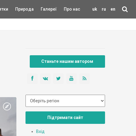
ятки
Природа
Галереї
Про нас
uk
ru
en
Станьте нашим автором
Підтримати сайт
Вхід