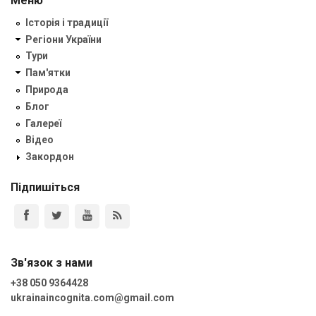
Меню
Історія і традиції
Регіони України
Тури
Пам'ятки
Природа
Блог
Галереї
Відео
Закордон
Підпишіться
Зв'язок з нами
+38 050 9364428
ukrainaincognita.com@gmail.com