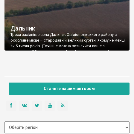
Дальник
Трохи західніше села Дальник Овідіопольського району є
особливе місце – стародавній великий курган, якому не менш
як 5 тисяч років. (Точніше можна визначити лише з
розкопок). Об’єкт дивовижний ще й тим, що дуже добре
зберігся. Скоріше за все, як це часто буває, в ньому
нашаровано багато епох, тому могила досить висока.
Навколо кургану – поля, […]
Станьте нашим автором