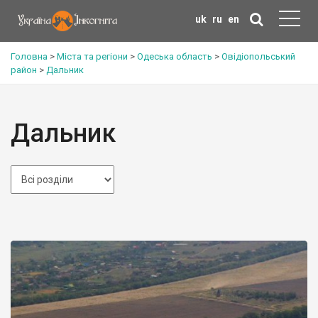
uk
ru
en
Головна
>
Міста та регіони
>
Одеська область
>
Овідіопольський
район
>
Дальник
Дальник